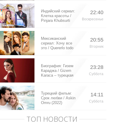
Индийский сериал:
22:40
Клетка красоты /
Воскресенье
Pinjara Khubsurti
Ka (2020)
Мексиканский
20:55
сериал: Хочу все
Вторник
это / Quererlo todo
(2020)
Биография: Гизем
23:28
Караджа / Gizem
Суббота
Karaca – турецкая
актриса
Турецкий фильм:
14:11
Срок любви / Askin
Суббота
Omru (2022)
ТОП НОВОСТИ