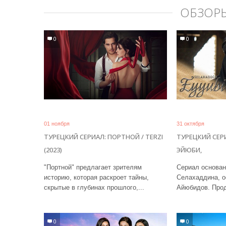
ОБЗОР
0
0
01 ноября
31 октября
ТУРЕЦКИЙ СЕРИАЛ: ПОРТНОЙ / TERZI
ТУРЕЦКИЙ СЕР
(2023)
ЭЙЮБИ,
"Портной" предлагает зрителям
Сериал основан
историю, которая раскроет тайны,
Селахаддина, о
скрытые в глубинах прошлого,...
Айюбидов. Прод
0
0