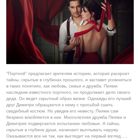
"Портной" предлагает зрителям историю, которая раскроет
тайны, скрытые в глубинах прошлого, и заставит усомниться
в таких понятиях, как любовь, семья и дружба. Пеями
наследник известного портного, он продолжает дело своего
деда. Он ведет скрытный образ жизни. Однажды его лучший
друг Димитри обращается к нему с просьбой сшить
свадебный костюм. Но увидев его невесту, Пеями сам
безумно влюбляется в нее. Многолетняя дружба Пеями и
Димитрия подвергается испытанию любовью. А тайны,
скрытые в глубине души, начинают выплывать наружу.
Оказывается все не так, как выглядит на первый взгляд......