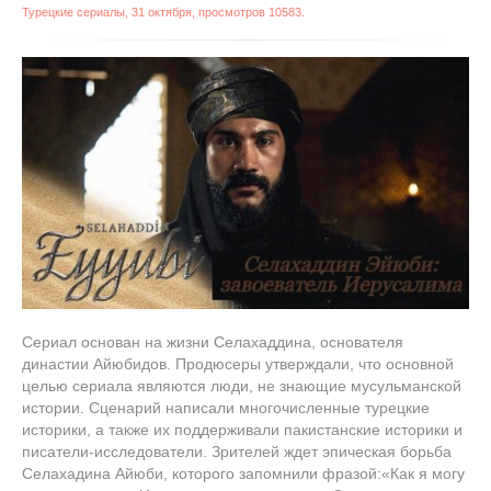
Турецкие сериалы
,
31 октября
, просмотров 10583.
Сериал основан на жизни Селахаддина, основателя
династии Айюбидов. Продюсеры утверждали, что основной
целью сериала являются люди, не знающие мусульманской
истории. Сценарий написали многочисленные турецкие
историки, а также их поддерживали пакистанские историки и
писатели-исследователи. Зрителей ждет эпическая борьба
Селахадина Айюби, которого запомнили фразой:«Как я могу