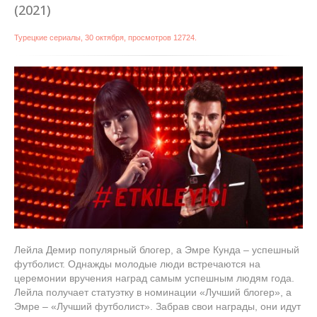
(2021)
Турецкие сериалы
,
30 октября
, просмотров 12724.
Лейла Демир популярный блогер, а Эмре Кунда – успешный
футболист. Однажды молодые люди встречаются на
церемонии вручения наград самым успешным людям года.
Лейла получает статуэтку в номинации «Лучший блогер», а
Эмре – «Лучший футболист». Забрав свои награды, они идут