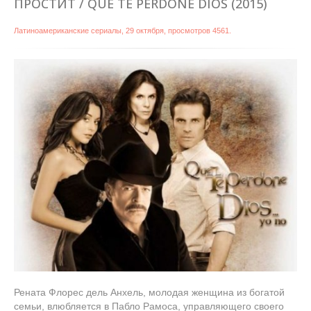
ПРОСТИТ / QUE TE PERDONE DIOS (2015)
Латиноамериканские сериалы
,
29 октября
, просмотров 4561.
Рената Флорес дель Анхель, молодая женщина из богатой
семьи, влюбляется в Пабло Рамоса, управляющего своего