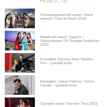
НОВОСТИ
Латиноамериканский сериал: Земля
королей / Tierra de Reyes (2014)
Индийский сериал: Гордость /
Самоуважение / Ek Shringaar Swabhiman
(2016)
Биография: Батухан Экши / Batuhan
Eksi – турецкий актер
Биография: Серкан Чайоглу / Serkan
Cayoglu – турецкий актер
Турецкий сериал: Портной / Terzi (2023)