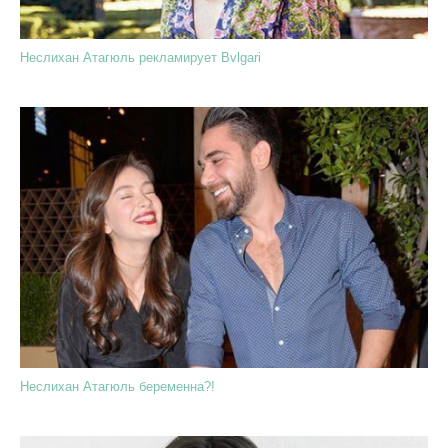
Неслихан Атагюль рекламирует Bvlgari
Неслихан Атагюль беременна?!