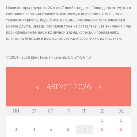
Наши авторы трудятся 24 часа 7 дней в неделю. Благодаря этому мы в
состоянии первыми сообщить вам свежую информацию про новые
турецкие сериалы, индийские фильмы, бразильские теленовеллы и
многое другое. Звезды сериалов тоже не оставлены без внимания - мы
проинформируем вас о их личной жизни, успехах и поражениях,
планах на будущие и последних светских событиях с их участием.
© 2014 - 2026 КиноТека. Лицензия: CC BY-SA 4.0
«
АВГУСТ 2026 »
ПН
ВТ
СР
ЧТ
ПТ
СБ
ВС
1
2
3
4
5
6
8
9
7