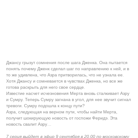
Джансу грызут сомнения после шага Дженка. Она пытается
понять почему Дженк сделал шаг по направлению к ней, и в
то же удивлена, что Азра притворилась, что не узнала ее.
Хотя Джансу и сомневается в чувствах Дженка, но все же
готова раскрыть для него свое сердце.
Известие насчет исчезновения Мерта вновь сталкивает Азру
и Сумру. Теперь Сумру загнана в угол, для нее звучит сигнал
тревоги. Сумру подошла к концу пути?
Азра, следующая на верном пути, чтобы найти Мерта,
получит шокирующую новость от госпожи Феридэ. Эта
новость свалит Азру…
7 серия выйдет в эфир 9 сентября в 20.00 по московскому