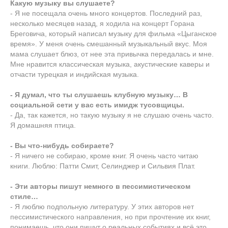
Какую музыку вы слушаете?
- Я не посещала очень много концертов. Последний раз,
несколько месяцев назад, я ходила на концерт Горана
Бреговича, который написал музыку для фильма «Цыганское
время». У меня очень смешанный музыкальный вкус. Моя
мама слушает блюз, от нее эта привычка передалась и мне.
Мне нравится классическая музыка, акустические каверы и
отчасти турецкая и индийская музыка.
- Я думал, что ты слушаешь клубную музыку… В
социальной сети у вас есть имидж тусовщицы.
- Да, так кажется, но такую музыку я не слушаю очень часто.
Я домашняя птица.
- Вы что-нибудь собираете?
- Я ничего не собираю, кроме книг. Я очень часто читаю
книги. Люблю: Патти Смит, Селинджер и Сильвия Плат.
- Эти авторы пишут немного в пессимистическом
стиле…
- Я люблю подпольную литературу. У этих авторов нет
пессимистического направления, но при прочтение их книг,
понимаешь, что они пишут о реальных событиях и всё это