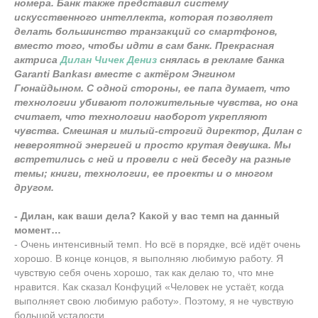
номера. Банк также представил систему
искусственного интеллекта, которая позволяет
делать большинство транзакций со смартфонов,
вместо того, чтобы идти в сам банк. Прекрасная
актриса
Дилан Чичек Дениз
снялась в рекламе банка
Garanti Bankası вместе с актёром Энгином
Гюнайдыном. С одной стороны, ее папа думает, что
технологии убивают положительные чувства, но она
считает, что технологии наоборот укрепляют
чувства. Смешная и милый-строгий директор, Дилан с
невероятной энергией и просто крутая девушка. Мы
встретились с ней и провели с ней беседу на разные
темы; книги, технологии, ее проекты и о многом
другом.
- Дилан, как ваши дела? Какой у вас темп на данный
момент…
- Очень интенсивный темп. Но всё в порядке, всё идёт очень
хорошо. В конце концов, я выполняю любимую работу. Я
чувствую себя очень хорошо, так как делаю то, что мне
нравится. Как сказал Конфуций «Человек не устаёт, когда
выполняет свою любимую работу». Поэтому, я не чувствую
большой усталости.