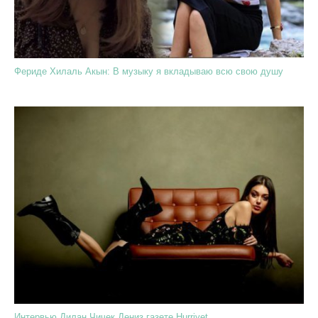
Фериде Хилаль Акын: В музыку я вкладываю всю свою душу
Интервью Дилан Чичек Дениз газете Hurriyet