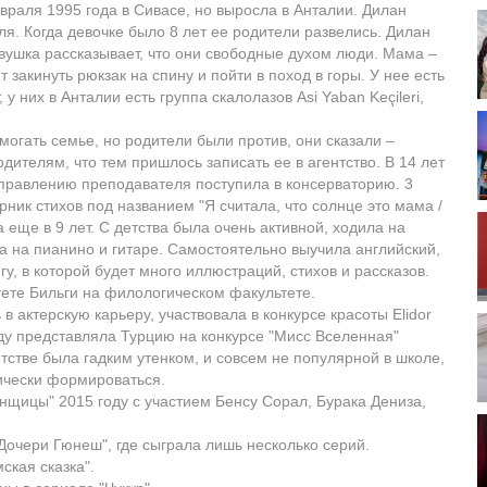
евраля 1995 года в Сивасе, но выросла в Анталии. Дилан
я. Когда девочке было 8 лет ее родители развелись. Дилан
евушка рассказывает, что они свободные духом люди. Мама –
 закинуть рюкзак на спину и пойти в поход в горы. У нее есть
 у них в Анталии есть группа скалолазов Asi Yaban Keçileri,
могать семье, но родители были против, они сказали –
дителям, что тем пришлось записать ее в агентство. В 14 лет
правлению преподавателя поступила в консерваторию. 3
рник стихов под названием "Я считала, что солнце это мама /
 еще в 9 лет. С детства была очень активной, ходила на
ла на пианино и гитаре. Самостоятельно выучила английский,
у, в которой будет много иллюстраций, стихов и рассказов.
тете Бильги на филологическом факультете.
в актерскую карьеру, участвовала в конкурсе красоты Elidor
году представляла Турцию на конкурсе "Мисс Вселенная"
тстве была гадким утенком, и совсем не популярной в школе,
зически формироваться.
щицы" 2015 году с участием Бенсу Сорал, Бурака Дениза,
"Дочери Гюнеш", где сыграла лишь несколько серий.
ская сказка".