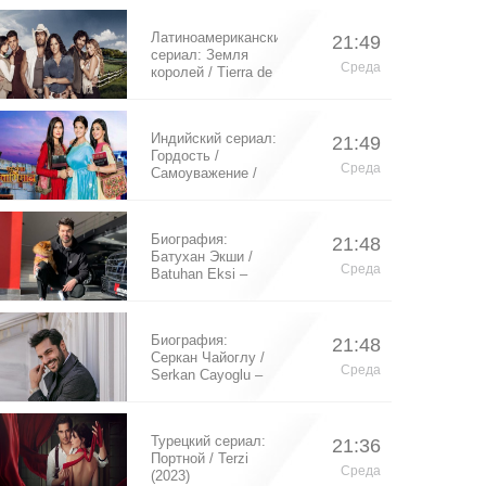
Латиноамериканский
21:49
сериал: Земля
Среда
королей / Tierra de
Reyes (2014)
Индийский сериал:
21:49
Гордость /
Среда
Самоуважение /
Ek Shringaar
Swabhiman (2016)
Биография:
21:48
Батухан Экши /
Среда
Batuhan Eksi –
турецкий актер
Биография:
21:48
Серкан Чайоглу /
Среда
Serkan Cayoglu –
турецкий актер
Турецкий сериал:
21:36
Портной / Terzi
Среда
(2023)