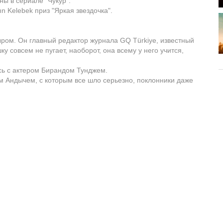
ы в сериале "Чукур".
n Kelebek приз "Яркая звездочка".
ром. Он главный редактор журнала GQ Türkiye, известный
ку совсем не пугает, наоборот, она всему у него учится,
сь с актером Бирандом Тунджем.
м Андычем, с которым все шло серьезно, поклонники даже