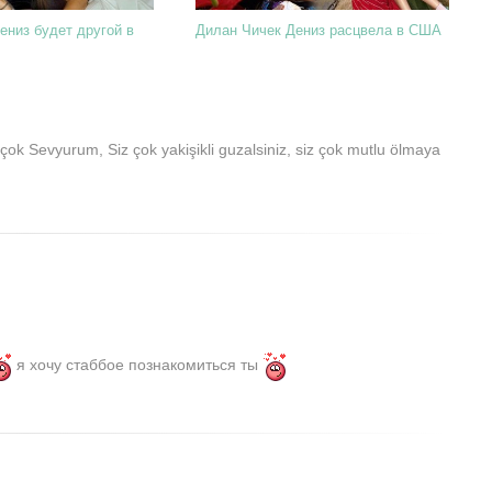
ениз будет другой в
Дилан Чичек Дениз расцвела в США
ok Sevyurum, Siz çok yakişikli guzalsiniz, siz çok mutlu ölmaya
я хочу стаббое познакомиться ты