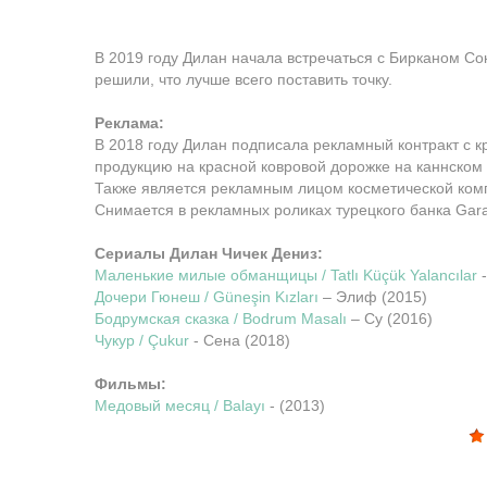
В 2019 году Дилан начала встречаться с Бирканом Со
решили, что лучше всего поставить точку.
Реклама:
В 2018 году Дилан подписала рекламный контракт с к
продукцию на красной ковровой дорожке на каннском
Также является рекламным лицом косметической ком
Снимается в рекламных роликах турецкого банка Gara
Сериалы Дилан Чичек Дениз:
Маленькие милые обманщицы / Tatlı Küçük Yalancılar
-
Дочери Гюнеш / Güneşin Kızları
– Элиф (2015)
Бодрумская сказка / Bodrum Masalı
– Су (2016)
Чукур / Çukur
- Сена (2018)
Фильмы:
Медовый месяц / Balayı
- (2013)