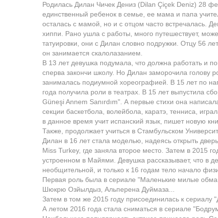
Родилась Дилан Чичек Дениз (Dilan Çiçek Deniz) 28 ф
единственный ребенок в семье, ее мама и папа учител
осталась с мамой, но и с отцом часто встречалась. Д
хиппи. Рано ушла с работы, много путешествует, может
татуировки, они с Дилан словно подружки. Отцу 56 лет,
он занимается скалолазанием.
В 13 лет девушка подумала, что должна работать и по
сперва закончи школу. Но Дилан заморочила голову ро
занималась подиумной хореографией. В 15 лет по на
года получила роли в театрах. В 15 лет выпустила сбо
Güneşi Annem Sanırdım". А первые стихи она написала
секции баскетбола, волейбола, каратэ, тенниса, игра
в данное время учит испанский язык, пишет новую книг
Также, продолжает учиться в Стамбульском Универси
Дилан в 16 лет стала моделью, надеясь открыть дверь 
Miss Turkey, где заняла второе место. Затем в 2015 
устроенном в Майями. Девушка рассказывает, что в де
необщительной, и только к 16 годам тело начало фи
Первая роль была в сериале "Маленькие милые обман
Шюкрю Озйылдыз, Альперена Дуймаза...
Затем в том же 2015 году присоединилась к сериалу 
А летом 2016 года стала сниматься в сериале "Бодрум