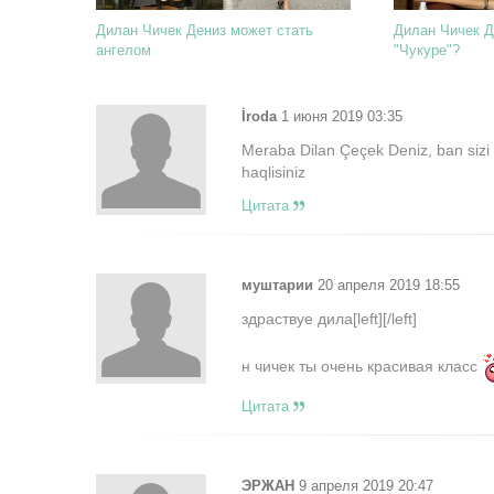
Дилан Чичек Дениз может стать
Дилан Чичек Д
ангелом
"Чукуре"?
İroda
1 июня 2019 03:35
Meraba Dilan Çeçek Deniz, ban sizi ç
haqlisiniz
Цитата
муштарии
20 апреля 2019 18:55
здраствуе дила[left][/left]
н чичек ты очень красивая класс
Цитата
ЭРЖАН
9 апреля 2019 20:47