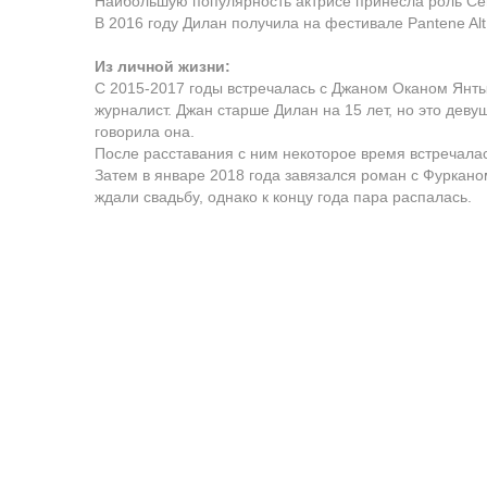
Наибольшую популярность актрисе принесла роль Сен
В 2016 году Дилан получила на фестивале Pantene Altı
Из личной жизни:
С 2015-2017 годы встречалась с Джаном Оканом Янты
журналист. Джан старше Дилан на 15 лет, но это девуш
говорила она.
После расставания с ним некоторое время встречала
Затем в январе 2018 года завязался роман с Фуркано
ждали свадьбу, однако к концу года пара распалась.