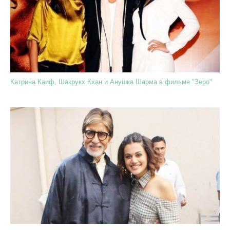
Катрина Каиф, Шакрукх Кхан и Анушка Шарма в фильме "Зеро"