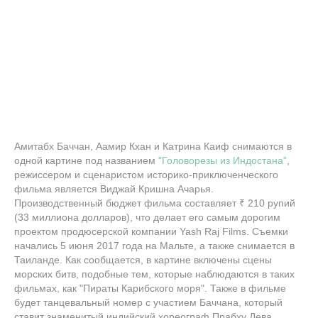
Амитабх Баччан, Аамир Кхан и Катрина Каиф снимаются в
одной картине под названием
"Головорезы из Индостана"
,
режиссером и сценаристом историко-приключенческого
фильма является Виджай Кришна Ачарья.
Производственный бюджет фильма составляет ₹ 210 рупий
(33 миллиона долларов), что делает его самым дорогим
проектом продюсерской компании Yash Raj Films. Съемки
начались 5 июня 2017 года на Мальте, а также снимается в
Таиланде. Как сообщается, в картине включены сцены
морских битв, подобные тем, которые наблюдаются в таких
фильмах, как "Пираты Карибского моря". Также в фильме
будет танцевальный номер с участием Баччана, который
ставит знаменитый индийский хореограф Прабху Дева.