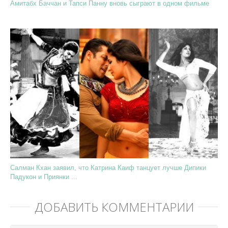
Амитабх Баччан и Тапси Панну вновь сыграют в одном фильме
Салман Кхан заявил, что Катрина Каиф танцует лучше Дипики
Падукон и Приянки ...
ДОБАВИТЬ КОММЕНТАРИЙ