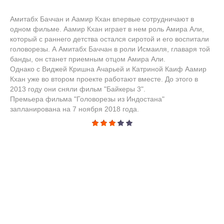
Амитабх Баччан и Аамир Кхан впервые сотрудничают в
одном фильме. Аамир Кхан играет в нем роль Амира Али,
который с раннего детства остался сиротой и его воспитали
головорезы. А Амитабх Баччан в роли Исмаиля, главаря той
банды, он станет приемным отцом Амира Али.
Однако с Виджей Кришна Ачарьей и Катриной Каиф Аамир
Кхан уже во втором проекте работают вместе. До этого в
2013 году они сняли фильм "Байкеры 3".
Премьера фильма "Головорезы из Индостана"
запланирована на 7 ноября 2018 года.