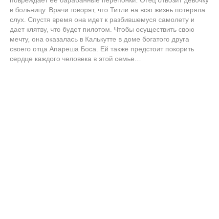
повреждает ее барабанные перепонки. Отец отвозит девочку
в больницу. Врачи говорят, что Титли на всю жизнь потеряла
слух. Спустя время она идет к разбившемуся самолету и
дает клятву, что будет пилотом. Чтобы осуществить свою
мечту, она оказалась в Калькутте в доме богатого друга
своего отца Апареша Боса. Ей также предстоит покорить
сердце каждого человека в этой семье…