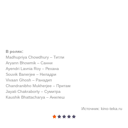
В ролях:
Madhupriya Chowdhury – Титли
Aryann Bhowmik – Санни
Ayendri Lavnia Roy – Рехана
Souvik Banerjee – Ниладри
Vivaan Ghosh – Ранадип
Chandranibho Mukherjee – Притам
Jayati Chakraborty – Сумитра
Kaushik Bhattacharya – Анилеш
Источник: kino-teka.ru