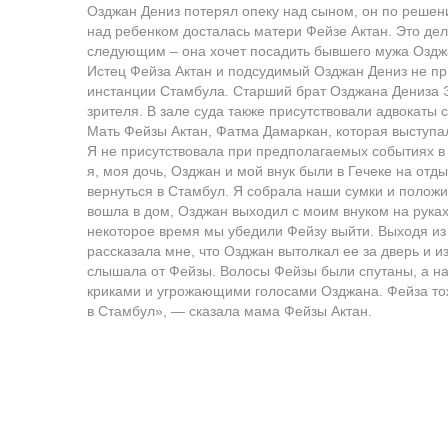
Озджан Дениз потерял опеку над сыном, он по решен
над ребенком досталась матери Фейзе Актан. Это дел
следующим – она хочет посадить бывшего мужа Озджа
Истец Фейза Актан и подсудимый Озджан Дениз не пр
инстанции Стамбула. Старший брат Озджана Дениза Э
зрителя. В зале суда также присутствовали адвокаты 
Мать Фейзы Актан, Фатма Дамаркан, которая выступал
Я не присутствовала при предполагаемых событиях в 
я, моя дочь, Озджан и мой внук были в Гечеке на от
вернуться в Стамбул. Я собрала наши сумки и полож
вошла в дом, Озджан выходил с моим внуком на руках
некоторое время мы убедили Фейзу выйти. Выходя из
рассказала мне, что Озджан вытолкал ее за дверь и и
слышала от Фейзы. Волосы Фейзы были спутаны, а на
криками и угрожающими голосами Озджана. Фейза то
в Стамбул», — сказала мама Фейзы Актан.