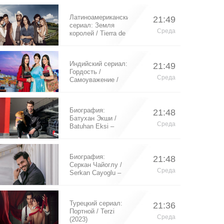
Латиноамериканский
21:49
сериал: Земля
Среда
королей / Tierra de
Reyes (2014)
Индийский сериал:
21:49
Гордость /
Среда
Самоуважение /
Ek Shringaar
Swabhiman (2016)
Биография:
21:48
Батухан Экши /
Среда
Batuhan Eksi –
турецкий актер
Биография:
21:48
Серкан Чайоглу /
Среда
Serkan Cayoglu –
турецкий актер
Турецкий сериал:
21:36
Портной / Terzi
Среда
(2023)