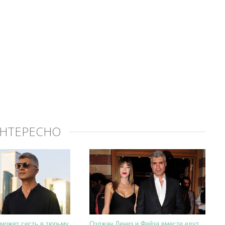
ИНТЕРЕСНО
может сесть в тюрьму
Озджан Дениз и Фейза вместе едут