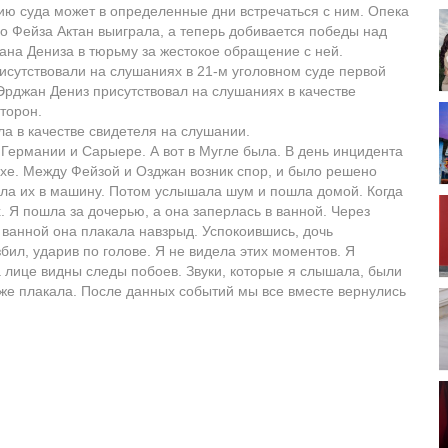
ию суда может в определенные дни встречаться с ним. Опека
о Фейза Актан выиграла, а теперь добивается победы над
на Дениза в тюрьму за жестокое обращение с ней.
исутствовали на слушаниях в 21-м уголовном суде первой
рджан Дениз присутствовал на слушаниях в качестве
сторон.
а в качестве свидетеля на слушании.
Германии и Сарыере. А вот в Мугле была. В день инцидента
дыхе. Между Фейзой и Озджан возник спор, и было решено
ила их в машину. Потом услышала шум и пошла домой. Когда
. Я пошла за дочерью, а она заперлась в ванной. Через
 ванной она плакала навзрыд. Успокоившись, дочь
збил, ударив по голове. Я не видела этих моментов. Я
 лице видны следы побоев. Звуки, которые я слышала, были
же плакала. После данных событий мы все вместе вернулись