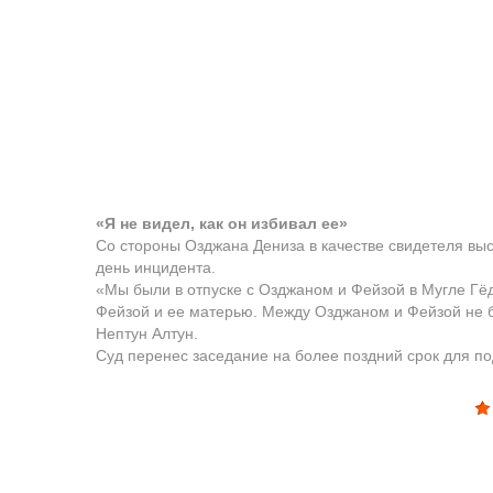
«Я не видел, как он избивал ее»
Со стороны Озджана Дениза в качестве свидетеля выс
день инцидента.
«Мы были в отпуске с Озджаном и Фейзой в Мугле ​​Гё
Фейзой и ее матерью. Между Озджаном и Фейзой не бы
Нептун Алтун.
Суд перенес заседание на более поздний срок для по