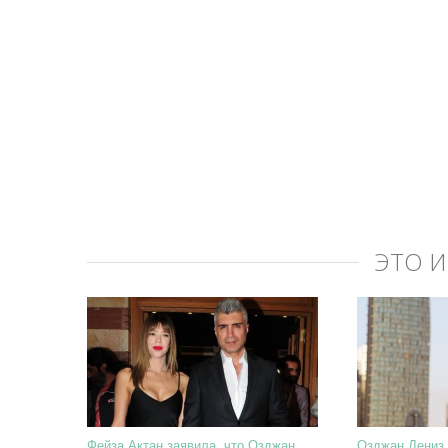
ЭТО 
Фейза Актан заявила, что Озджан
Озджан Дениз 