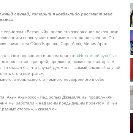
ложный случай, который я когда-либо рассматривал
грать».
 с сериалом «Ветреный», после его завершения поклонники
 поклонники вновь увидят любимого актера на экранах. Он
акже снимаются Ойкю Караэль, Сарп Апак, Мерич Арал.
л о своем персонаже и новом проекте
«Игра моей судьбы»
.
в нем являются сценарий, продюсер, режиссер и актеры; «
, то сказал бы, что случай Джемаля - самый сложный случай,
онять его и выиграть».
много, амбициозного и немного неуверенного в себе
екта, Акын Акынозю; «Над ролью Джемаля мы продолжили
 ним мы работали и над моим предыдущим проектом, и чьи
 разных сторон», - сказал он.