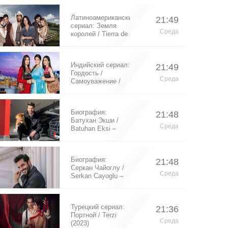
Латиноамериканский
21:49
сериал: Земля
Среда
королей / Tierra de
Reyes (2014)
Индийский сериал:
21:49
Гордость /
Среда
Самоуважение /
Ek Shringaar
Swabhiman (2016)
Биография:
21:48
Батухан Экши /
Среда
Batuhan Eksi –
турецкий актер
Биография:
21:48
Серкан Чайоглу /
Среда
Serkan Cayoglu –
турецкий актер
Турецкий сериал:
21:36
Портной / Terzi
Среда
(2023)