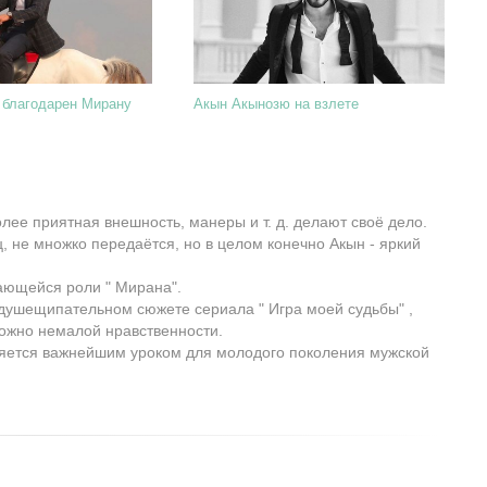
 благодарен Мирану
Акын Акынозю на взлете
ее приятная внешность, манеры и т. д. делают своё дело.
ц, не множко передаётся, но в целом конечно Акын - яркий
ающейся роли " Мирана".
 душещипательном сюжете сериала " Игра моей судьбы" ,
можно немалой нравственности.
ляется важнейшим уроком для молодого поколения мужской