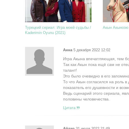
Турецкий сериал: Игра моей судьбы /
Акын Акынозю
Kaderimin Oyunu (2021)
Анна
5 декабря 2022 12:02
Игра Акына впечатляющая, тем бол
Так как Акын пока ещё сам не оте
талант!
Это было очевидно в его запомин
То что Акын согласился на роль в
показатель его душевности и воз
Ведь сценарий этого сериала, яв
половины человечества.
Цитата
Айлар
31 июля 2022 21:49