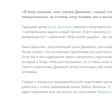
«Я могу сказать, что случай Джемаля - самый с
эмоционально, но я очень хочу понять его и выи
Турецкий актер
Акын Акынозю
завоевал популярность
с нетерпением ждали новый проект. И вот наконец-то
возвращается с сериалом «Игра моей судьбы», где т
Акын Акынозю, исполняющий роль Джемаля, рассказа
Актер сказал, что основными причинами его участия 
Если бы я был адвокатом своего актерского персонажа
который я когда-либо рассматривал, но я очень хочу п
Своего персонажа Джемаля актер описывает, как неуё
человека.
Говоря о процессе предварительной подготовки про
работать с очень уважаемым мною Бейти Энгином. С
идеи позволили мне взглянуть на персонажа
Мирана
с