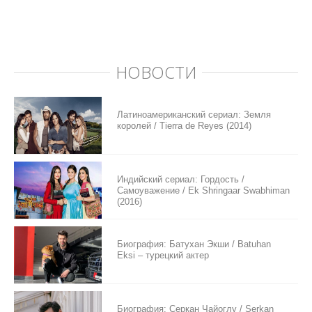
НОВОСТИ
Латиноамериканский сериал: Земля
королей / Tierra de Reyes (2014)
Индийский сериал: Гордость /
Самоуважение / Ek Shringaar Swabhiman
(2016)
Биография: Батухан Экши / Batuhan
Eksi – турецкий актер
Биография: Серкан Чайоглу / Serkan