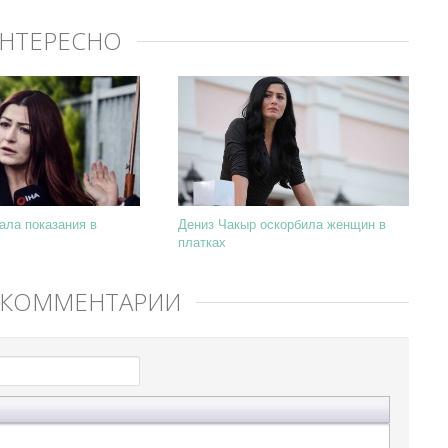
ИНТЕРЕСНО
ала показания в
Дениз Чакыр оскорбила женщин в
платках
 КОММЕНТАРИЙ