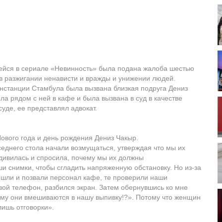
ейся в сериале «Невинность» была подана жалоба шестью
в разжигании ненависти и вражды и унижении людей.
инстанции Стамбула была вызвана близкая подруга Дениз
а рядом с ней в кафе и была вызвана в суд в качестве
суде, ее представлял адвокат.
ового года и день рождения Дениз Чакыр.
еднего стола начали возмущаться, утверждая что мы их
дивилась и спросила, почему мы их должны
и снимки, чтобы сгладить напряженную обстановку. Но из-за
ошли и позвали персонал кафе, те проверили наши
вой телефон, разбился экран. Затем обернувшись ко мне
чему они вмешиваются в нашу выпивку!?». Потому что женщин
лишь отговорки».