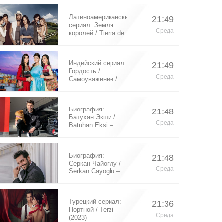
Латиноамериканский
21:49
сериал: Земля
Среда
королей / Tierra de
Reyes (2014)
Индийский сериал:
21:49
Гордость /
Среда
Самоуважение /
Ek Shringaar
Swabhiman (2016)
Биография:
21:48
Батухан Экши /
Среда
Batuhan Eksi –
турецкий актер
Биография:
21:48
Серкан Чайоглу /
Среда
Serkan Cayoglu –
турецкий актер
Турецкий сериал:
21:36
Портной / Terzi
Среда
(2023)