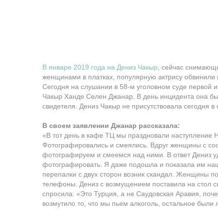
В январе 2019 года на Дениз Чакыр
, сейчас снимающ
женщинами в платках, популярную актрису обвинили 
Сегодня на слушании в 58-м уголовном суде первой 
Чакыр Ханде Селен Джанар. В день инцидента она был
свидетеля. Дениз Чакыр не присутствовала сегодня в 
В своем заявлении Джанар рассказала:
«В тот день в кафе ТЦ мы праздновали наступление Н
Фотографировались и смеялись. Вдруг женщины с сос
фотографируем и смеемся над ними. В ответ Дениз у
фотографировать. Я даже подошла и показала им наш
перепалки с двух сторон возник скандал. Женщины п
телефоны. Дениз с возмущением поставила на стол с
спросила: «Это Турция, а не Саудовская Аравия, по
возмутило то, что мы пьем алкоголь, остальное были 