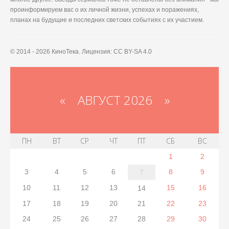
проинформируем вас о их личной жизни, успехах и поражениях,
планах на будущие и последних светских событиях с их участием.
© 2014 - 2026 КиноТека. Лицензия: CC BY-SA 4.0
«
АВГУСТ 2026 »
ПН
ВТ
СР
ЧТ
ПТ
СБ
ВС
1
2
3
4
5
6
8
9
7
10
11
12
13
15
16
14
17
18
19
20
21
22
23
24
25
26
27
28
29
30