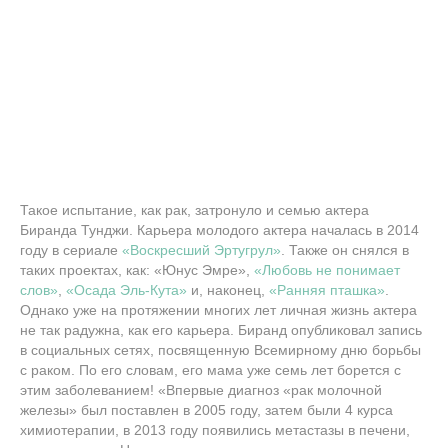
Такое испытание, как рак, затронуло и семью актера
Биранда Тунджи. Карьера молодого актера началась в 2014
году в сериале
«Воскресший Эртугрул»
. Также он снялся в
таких проектах, как: «Юнус Эмре»,
«Любовь не понимает
слов»
,
«Осада Эль-Кута»
и, наконец,
«Ранняя пташка»
.
Однако уже на протяжении многих лет личная жизнь актера
не так радужна, как его карьера. Биранд опубликовал запись
в социальных сетях, посвященную Всемирному дню борьбы
с раком. По его словам, его мама уже семь лет борется с
этим заболеванием! «Впервые диагноз «рак молочной
железы» был поставлен в 2005 году, затем были 4 курса
химиотерапии, в 2013 году появились метастазы в печени,