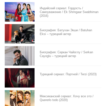
Индийский сериал: Гордость /
Самоуважение / Ek Shringaar Swabhiman
(2016)
Биография: Батухан Экши / Batuhan
Eksi – турецкий актер
Биография: Серкан Чайоглу / Serkan
Cayoglu – турецкий актер
Турецкий сериал: Портной / Terzi (2023)
Мексиканский сериал: Хочу все это /
Quererlo todo (2020)