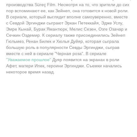
производства Süreç Film. Несмотря на то, что зрители до сих
пор вспоминают ее, как Зейнеп, она готовится к новой роли.
В сериале, который выглядит вполне самоуверенно, вместе
с Севдой Эргинджи сыграют Эркан Петеккайя, Эдже Услу,
Эмре Кынай, Бурак Ямантюрк, Мелис Сезен, Озге Озачар и
Сечкин Оздемир. К сериалу также присоединились Зейнеп
Гюльмез, Ренан Билек и Хюлья Дуйяр, которая сыграла
большую роль в популярности Севды Эргинджи, сыграв
вместе с ней в сериале "Черная роза". В сериале
"Уважаемое прошлое"
Дуяр появится на экранах в роли
Афет, матери Ипек, героини Эргинджи. Съемки начались
некоторое время назад.