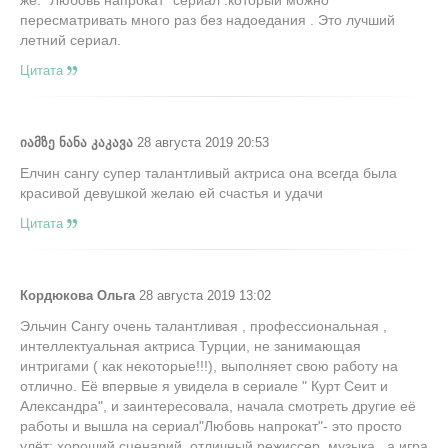
пересматривать много раз без надоедания . Это лучший
летний сериал.
Цитата
იამზე ნანა კაკავა
28 августа 2019 20:53
Елчин сангу супер талантливый актриса она всегда была
красивой девушкой желаю ей счастья и удачи
Цитата
Кордюкова Ольга
28 августа 2019 13:02
Эльчин Сангу очень талантливая , профессиональная ,
интеллектуальная актриса Турции, не занимающая
интригами ( как некоторые!!!), выполняет свою работу на
отлично. Её впервые я увидела в сериале " Курт Сеит и
Александра", и заинтересовала, начала смотреть другие её
работы и вышла на сериал"Любовь напрокат"- это просто
улёт: хороший сценарий, отличный режиссер, музыка , а игра