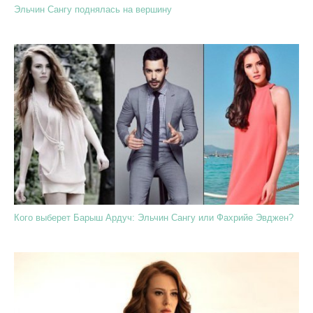
Эльчин Сангу поднялась на вершину
Кого выберет Барыш Ардуч: Эльчин Сангу или Фахрийе Эвджен?