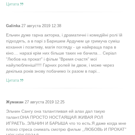
Цитата
Galinka
27 августа 2019 12:38
Ельчин дуже гарна акторка, і драматичні і комедійні ролі їй
підходять, а в парі з Баришем Ардучем це гримуча суміш
кохання і позитиву, магія погляду - це найкраща пара в
кіно.... наразі крім них більше таких не бачила… Серіал
"Любов на прокат" і фільм "Время счастя" мої
найулюбленіші!!!!! Гарних ролей їм двом, і може через
декілька років знову побачимо їх разом в парі...
Цитата
Жумакан
27 августа 2019 12:25
Эльчин Сангу она талантливая ей алах дал такую
талант.ОНА ПРОСТО НОСТАЯЩАЯ ЖИВАЯ РОЛ
ИГРАЕТЬ..ЭЛЬЧИН И БАРЫША что то есть.Я даже когда мне
плохо стреса снимать смотрю фильм ,,ЛЮБОВЬ И ПРОКАТ"