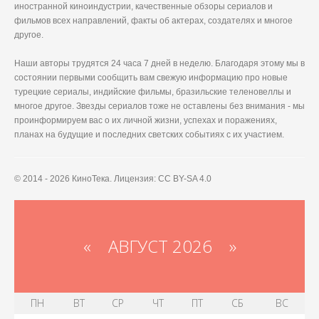
иностранной киноиндустрии, качественные обзоры сериалов и
фильмов всех направлений, факты об актерах, создателях и многое
другое.
Наши авторы трудятся 24 часа 7 дней в неделю. Благодаря этому мы в
состоянии первыми сообщить вам свежую информацию про новые
турецкие сериалы, индийские фильмы, бразильские теленовеллы и
многое другое. Звезды сериалов тоже не оставлены без внимания - мы
проинформируем вас о их личной жизни, успехах и поражениях,
планах на будущие и последних светских событиях с их участием.
© 2014 - 2026 КиноТека. Лицензия: CC BY-SA 4.0
«
АВГУСТ 2026 »
ПН
ВТ
СР
ЧТ
ПТ
СБ
ВС