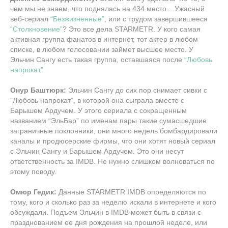
чем мы не знаем, что поднялась на 434 место... Ужасный
веб-сериал
“Безжизненные”
, или с трудом завершившееся
“Столкновение”
? Это все дела STARMETR. У кого самая
активная группа фанатов в интернет, тот актер в любом
списке, в любом голосовании займет высшее место. У
Эльчин Сангу есть такая группа, оставшаяся после
“Любовь
напрокат”
.
Онур Баштюрк:
Эльчин Сангу до сих пор снимает сивки с
“Любовь напрокат”, в которой она сыграла вместе с
Барышем Ардучем. У этого сериала с сокращенным
названием “ЭльБар” по именам пары такие сумасшедшие
заграничные поклонники, они много недель бомбардировали
каналы и продюсерские фирмы, что они хотят новый сериал
с Эльчин Сангу и Барышем Ардучем. Это они несут
ответственность за IMDB. Не нужно слишком волноваться по
этому поводу.
Омюр Гедик:
Данные STARMETR IMDB определяются по
тому, кого и сколько раз за неделю искали в интернете и кого
обсуждали. Подъем Эльчин в IMDB может быть в связи с
празднованием ее дня рождения на прошлой неделе, или