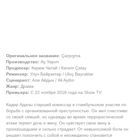
Оригинальное название:
Çarpışma
Производство:
Ay Yapım
Продюсер:
Керем Чатай / Kerem Çatay
Режиссер:
Улуч Байрактар / Uluç Bayraktar
Сценарист:
Али Айдын / Ali Aydın
Жанр:
Драма
Премьера:
С 22 ноября 2018 года на Show TV
Кадир Адалы старший комиссар в стамбульском участке по
борьбе с организованной преступностью. Он жил счастливо
со своей семьей, но однажды во время террористической
атаки теряет дочь и жену. Он чувствует свою вину в
произошедшем и сильно страдает. От невыносимой боли он
решает покончить с собой и неожиданно становится