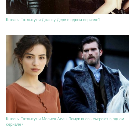
Кыванч Татлытуг и Джансу Дере в одном сериале?
Кыванч Татлытуг и Мелиса Аслы Памук вновь сыграют в одном
сериале?