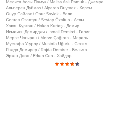
Мелиса Аслы Памук / Melisa Aslı Pamuk - Джемре
Альперен Дуймаз / Alperen Duymaz - Керем
Онур Сайлак / Onur Saylak - Вели
Севтап Озалтун / Sevtap Özaltun - Аслы
Хакан Курташ / Hakan Kurtaş - Демир
Исмаиль Демирджи / İsmail Demirci - Галип
Мерве Чагыран / Merve Çağıran - Мераль
Мустафа Угурлу / Mustafa Uğurlu - Селим
Рожда Демирер / Rojda Demirer - Бельма
Эркан Джан / Erkan Can - Хайдар