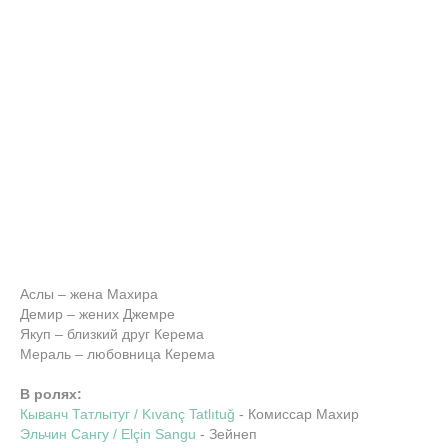
Аслы – жена Махира
Демир – жених Джемре
Якуп – близкий друг Керема
Мераль – любовница Керема
В ролях:
Кыванч Татлытуг / Kıvanç Tatlıtuğ
- Комиссар Махир
Эльчин Сангу / Elçin Sangu
- Зейнеп