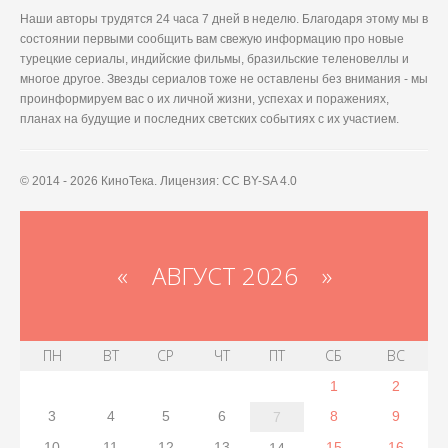
Наши авторы трудятся 24 часа 7 дней в неделю. Благодаря этому мы в
состоянии первыми сообщить вам свежую информацию про новые
турецкие сериалы, индийские фильмы, бразильские теленовеллы и
многое другое. Звезды сериалов тоже не оставлены без внимания - мы
проинформируем вас о их личной жизни, успехах и поражениях,
планах на будущие и последних светских событиях с их участием.
© 2014 - 2026 КиноТека. Лицензия: CC BY-SA 4.0
«
АВГУСТ 2026 »
ПН
ВТ
СР
ЧТ
ПТ
СБ
ВС
1
2
3
4
5
6
8
9
7
10
11
12
13
15
16
14