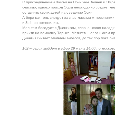
С присоединением Хюльи на Ночь хны Зейнеп и Эмре 
счастью, однако приход Эсры неожиданно создает лед
оставлять своих детей на съедение Эсин.
А Бора как тень следует за счастливыми мгновениями
и Зейнеп поженились.
Мельтем беседует с Дженгизом, словно желая наладит
прийти на помолвку Тарыка. Мельтем шаг за шагом п
Дженгиз считает Мельтем ангелов, до тех пор пока о
102-я серия выйдет в эфир 29 мая в 14.00 по москов