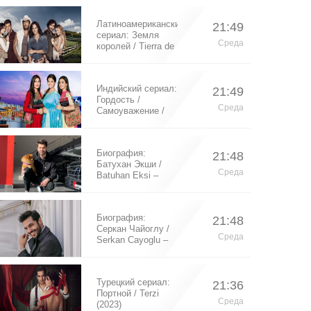
Латиноамериканский
21:49
сериал: Земля
Среда
королей / Tierra de
Reyes (2014)
Индийский сериал:
21:49
Гордость /
Среда
Самоуважение /
Ek Shringaar
Swabhiman (2016)
Биография:
21:48
Батухан Экши /
Среда
Batuhan Eksi –
турецкий актер
Биография:
21:48
Серкан Чайоглу /
Среда
Serkan Cayoglu –
турецкий актер
Турецкий сериал:
21:36
Портной / Terzi
Среда
(2023)