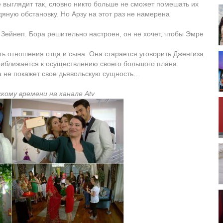
выглядит так, словно никто больше не сможет помешать их
яную обстановку. Но Арзу на этот раз не намерена
 Зейнеп. Бора решительно настроен, он не хочет, чтобы Эмре
ь отношения отца и сына. Она старается уговорить Дженгиза
риближается к осуществлению своего большого плана.
на не покажет свое дьявольскую сущность…
скому времени на канале Atv