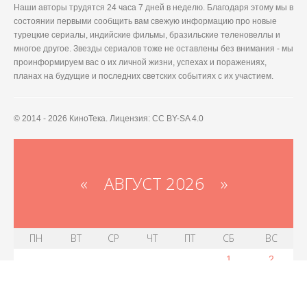
Наши авторы трудятся 24 часа 7 дней в неделю. Благодаря этому мы в
состоянии первыми сообщить вам свежую информацию про новые
турецкие сериалы, индийские фильмы, бразильские теленовеллы и
многое другое. Звезды сериалов тоже не оставлены без внимания - мы
проинформируем вас о их личной жизни, успехах и поражениях,
планах на будущие и последних светских событиях с их участием.
© 2014 - 2026 КиноТека. Лицензия: CC BY-SA 4.0
«
АВГУСТ 2026 »
ПН
ВТ
СР
ЧТ
ПТ
СБ
ВС
1
2
3
4
5
6
8
9
7
10
11
12
13
15
16
14