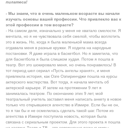
пилатеса!
- Мы знаем, что в очень маленьком возрасте вы начали
изучать основы вашей профессии. Что привлекло вас к
этой профессии в том возрасте?
- На самом деле, изначально у меня не хватало смелости. Я
мечтала, но я не чувствовала себя смелой, чтобы воплотить
это в жизнь. Но, когда я была маленькой мама всегда
отдавала меня в разные кружки. Я ходила на народные
постановки. Я даже играла в баскетбол. Но я заметила, что
для баскетбола я была слишком худая. Потом я пошла в
театр. Вот это шокировало меня, но очень понравилось! В
тот период шел сериал «Пусть ангелы хранят», и меня
привлекла история, как Озге Озпиринчджи пошла на курсы
актерского мастерства. Вот тогда, я начала мечтать об
актерской карьере. И затем на протяжении 9 лет я
занималась театром. По окончанию этих 9 лет, мой
театральный учитель заставил меня написать анкету в новое
только что открывшееся агентство в Измире. Если бы не он,
то я так бы и не осмелилась сделать такой шаг. Потом из
агентства в Измире поступила новость, которая была
связана с сериальным проектом. Для этого проекта я пошла
на кастинг. Театр и ТВ – это совершенно разные миры,