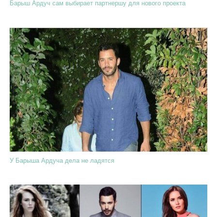
Барыш Ардуч сам выбирает партнершу для нового проекта
У Барыша Ардуча дела не ладятся