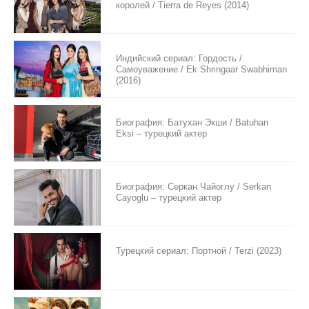
королей / Tierra de Reyes (2014)
Индийский сериал: Гордость /
Самоуважение / Ek Shringaar Swabhiman
(2016)
Биография: Батухан Экши / Batuhan
Eksi – турецкий актер
Биография: Серкан Чайоглу / Serkan
Cayoglu – турецкий актер
Турецкий сериал: Портной / Terzi (2023)