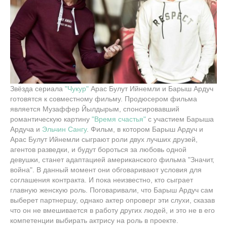
Звёзда сериала
"Чукур"
Арас Булут Ийнемли и Барыш Ардуч
готовятся к совместному фильму. Продюсером фильма
является Музаффер Йылдырым, спонсировавший
романтическую картину
"Время счастья"
с участием Барыша
Ардуча и
Эльчин Сангу
. Фильм, в котором Барыш Ардуч и
Арас Булут Ийнемли сыграют роли двух лучших друзей,
агентов разведки, и будут бороться за любовь одной
девушки, станет адаптацией американского фильма "Значит,
война". В данный момент они обговаривают условия для
соглашения контракта. И пока неизвестно, кто сыграет
главную женскую роль. Поговаривали, что Барыш Ардуч сам
выберет партнершу, однако актер опроверг эти слухи, сказав
что он не вмешивается в работу других людей, и это не в его
компетенции выбирать актрису на роль в проекте.