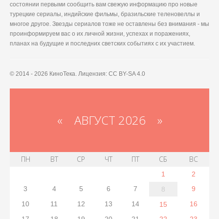
состоянии первыми сообщить вам свежую информацию про новые
турецкие сериалы, индийские фильмы, бразильские теленовеллы и
многое другое. Звезды сериалов тоже не оставлены без внимания - мы
проинформируем вас о их личной жизни, успехах и поражениях,
планах на будущие и последних светских событиях с их участием.
© 2014 - 2026 КиноТека. Лицензия: CC BY-SA 4.0
«
АВГУСТ 2026 »
ПН
ВТ
СР
ЧТ
ПТ
СБ
ВС
1
2
3
4
5
6
7
9
8
10
11
12
13
14
16
15