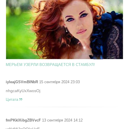
МЕРЬЕМ УЗЕРЛИ ВОЗВРАЩАЕТСЯ В СТАМБУЛ!
iyleajGSVmBINbR
15 сентября 2024 23:03
nhgcaKyUxXwosOj
Цитата
fmPKkIXibgZBVvcF
13 сентября 2024 14:12