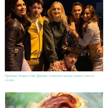
Приянка Чопра и Ник Джонас отметили выход нового сингла
«Cool»