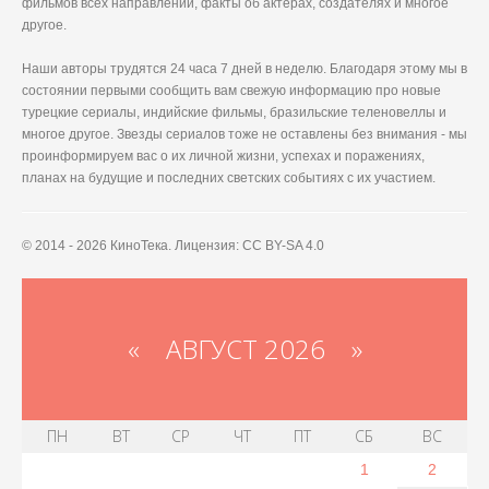
фильмов всех направлений, факты об актерах, создателях и многое
другое.
Наши авторы трудятся 24 часа 7 дней в неделю. Благодаря этому мы в
состоянии первыми сообщить вам свежую информацию про новые
турецкие сериалы, индийские фильмы, бразильские теленовеллы и
многое другое. Звезды сериалов тоже не оставлены без внимания - мы
проинформируем вас о их личной жизни, успехах и поражениях,
планах на будущие и последних светских событиях с их участием.
© 2014 - 2026 КиноТека. Лицензия: CC BY-SA 4.0
«
АВГУСТ 2026 »
ПН
ВТ
СР
ЧТ
ПТ
СБ
ВС
1
2