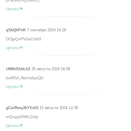
yrNdWJnQOIaUcE
Цитата
qSkQhPnK
7 сентября 2024 14:29
DOjpQvPVdaCnbfJ
Цитата
zNWxXUeLhZ
26 августа 2024 16:06
bvARsLJfpmzdyoQh
Цитата
gCurRwqJbYVxiO
15 августа 2024 12:30
mQuypGfWLDJql
Цитата