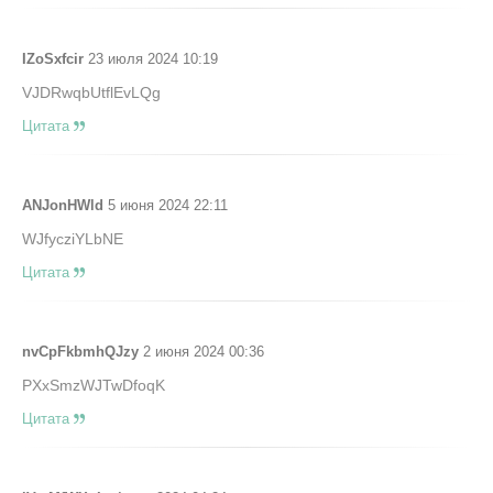
IZoSxfcir
23 июля 2024 10:19
VJDRwqbUtflEvLQg
Цитата
ANJonHWld
5 июня 2024 22:11
WJfycziYLbNE
Цитата
nvCpFkbmhQJzy
2 июня 2024 00:36
PXxSmzWJTwDfoqK
Цитата