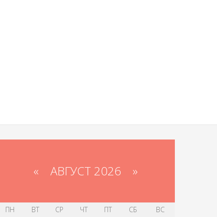
«
АВГУСТ 2026 »
ПН
ВТ
СР
ЧТ
ПТ
СБ
ВС