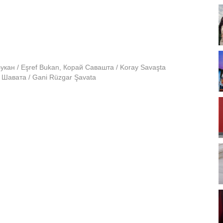
ан / Eşref Bukan, Корай Савашта / Koray Savaşta
 Шавата / Gani Rüzgar Şavata