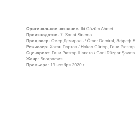
Оригинальное название:
Iki Gözüm Ahmet
Производство:
7. Sanat Sinema
Продюсер:
Омер Демираль / Ömer Demiral, Эфреф Бук
Режиссер:
Хакан Гюртоп / Hakan Gürtop, Гани Рюзгар
Сценарист:
Гани Рюзгар Шавата / Gani Rüzgar Şavata
Жанр:
Биография
Премьера:
13 ноября 2020 г.