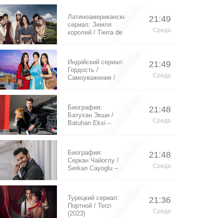
Латиноамериканский
21:49
сериал: Земля
Среда
королей / Tierra de
Reyes (2014)
Индийский сериал:
21:49
Гордость /
Среда
Самоуважение /
Ek Shringaar
Swabhiman (2016)
Биография:
21:48
Батухан Экши /
Среда
Batuhan Eksi –
турецкий актер
Биография:
21:48
Серкан Чайоглу /
Среда
Serkan Cayoglu –
турецкий актер
Турецкий сериал:
21:36
Портной / Terzi
Среда
(2023)