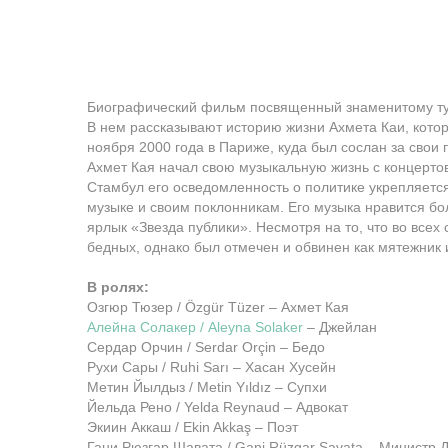
Биографический фильм посвященный знаменитому ту
В нем рассказывают историю жизни Ахмета Каи, котор
ноября 2000 года в Париже, куда был сослан за свои 
Ахмет Кая начал свою музыкальную жизнь с концертов 
Стамбул его осведомленность о политике укрепляется
музыке и своим поклонникам. Его музыка нравится бо
ярлык «Звезда публики». Несмотря на то, что во всех
бедных, однако был отмечен и обвинен как мятежник и
В ролях:
Озгюр Тюзер / Özgür Tüzer – Ахмет Кая
Алейна Солакер / Aleyna Solaker
– Джейлан
Сердар Орчин / Serdar Orçin – Бедо
Рухи Сары / Ruhi Sarı – Хасан Хусейн
Метин Йылдыз / Metin Yıldız – Супхи
Йельда Рено / Yelda Reynaud – Адвокат
Экиин Аккаш / Ekin Akkaş – Поэт
Гани Рюзгар Шавата / Gani Rüzgar Şavata – Министр