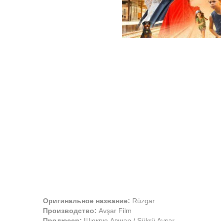
Оригинальное название:
Rüzgar
Производство:
Avşar Film
Продюсер:
Шюкрю Авшар / Şükrü Avşar