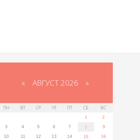
«
АВГУСТ 2026 »
ПН
ВТ
СР
ЧТ
ПТ
СБ
ВС
1
2
3
4
5
6
7
9
8
10
11
12
13
14
16
15