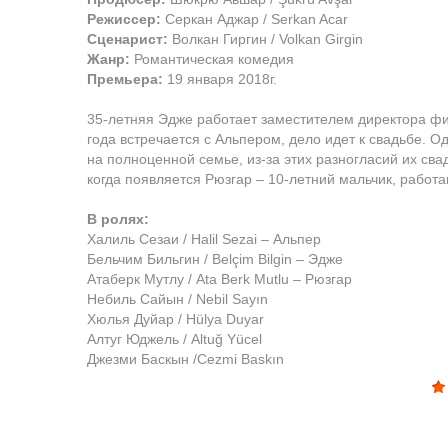
Режиссер:
Серкан Аджар / Serkan Acar
Сценарист:
Волкан Гиргин / Volkan Girgin
Жанр:
Романтическая комедия
Премьера:
19 января 2018г.
35-летняя Эдже работает заместителем директора фи
года встречается с Альпером, дело идет к свадьбе. О
на полноценной семье, из-за этих разногласий их сва
когда появляется Рюзгар – 10-летний мальчик, рабо
В ролях:
Халиль Сезаи / Halil Sezai – Альпер
Бельчим Бильгин / Belçim Bilgin – Эдже
Атаберк Мутлу / Ata Berk Mutlu – Рюзгар
Небиль Сайын / Nebil Sayın
Хюлья Дуйар / Hülya Duyar
Алтуг Юджель / Altuğ Yücel
Джезми Баскын /Cezmi Baskın