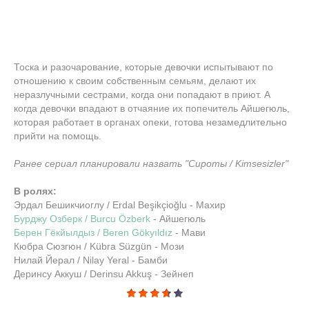
Тоска и разочарование, которые девочки испытывают по
отношению к своим собственным семьям, делают их
неразлучными сестрами, когда они попадают в приют. А
когда девочки впадают в отчаяние их попечитель Айшегюль,
которая работает в органах опеки, готова незамедлительно
прийти на помощь.
Ранее сериал планировали назвать "Сироты / Kimsesizler"
В ролях:
Эрдал Бешикчиоглу / Erdal Beşikçioğlu - Махир
Бурджу Озберк / Burcu Özberk
- Айшегюль
Берен Гёкйылдыз / Beren Gökyıldız
- Мави
Кюбра Сюзгюн / Kübra Süzgün - Мози
Нилай Йерал / Nilay Yeral - Бамби
Деринсу Аккуш / Derinsu Akkuş - Зейнеп