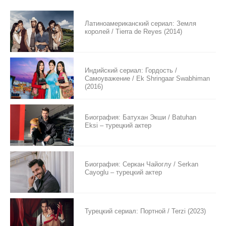
Латиноамериканский сериал: Земля
королей / Tierra de Reyes (2014)
Индийский сериал: Гордость /
Самоуважение / Ek Shringaar Swabhiman
(2016)
Биография: Батухан Экши / Batuhan
Eksi – турецкий актер
Биография: Серкан Чайоглу / Serkan
Cayoglu – турецкий актер
Турецкий сериал: Портной / Terzi (2023)