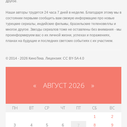
другое.
Наши авторы трудятся 24 часа 7 дней в неделю. Благодаря этому мы в
состоянии первыми сообщить вам свежую информацию про новые
турецкие сериалы, индийские фильмы, бразильские теленовеллы и
многое другое. Звезды сериалов тоже не оставлены без внимания - мы
проинформируем вас о их личной жизни, успехах и поражениях,
планах на будущие и последних светских событиях с их участием.
© 2014 - 2026 КиноТека. Лицензия: CC BY-SA 4.0
«
АВГУСТ 2026 »
ПН
ВТ
СР
ЧТ
ПТ
СБ
ВС
1
2
3
4
5
6
8
9
7