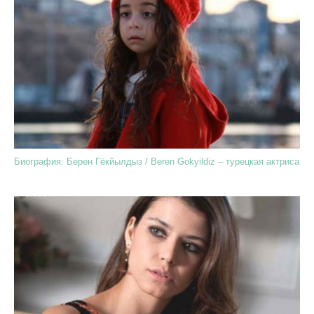
Биография: Берен Гёкйылдыз / Beren Gokyildiz – турецкая актриса