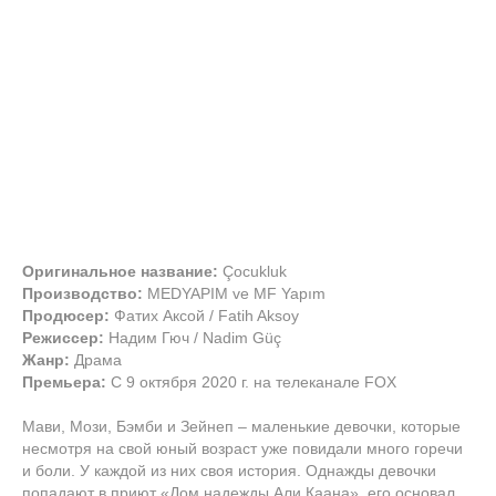
Оригинальное название:
Çocukluk
Производство:
MEDYAPIM ve MF Yapım
Продюсер:
Фатих Аксой / Fatih Aksoy
Режиссер:
Надим Гюч / Nadim Güç
Жанр:
Драма
Премьера:
С 9 октября 2020 г. на телеканале FOX
Мави, Мози, Бэмби и Зейнеп – маленькие девочки, которые
несмотря на свой юный возраст уже повидали много горечи
и боли. У каждой из них своя история. Однажды девочки
попадают в приют «Дом надежды Али Каана», его основал