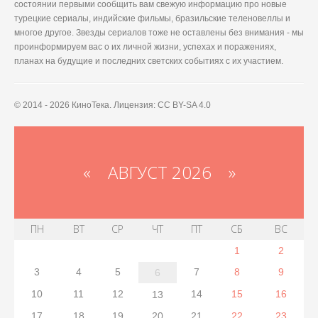
состоянии первыми сообщить вам свежую информацию про новые
турецкие сериалы, индийские фильмы, бразильские теленовеллы и
многое другое. Звезды сериалов тоже не оставлены без внимания - мы
проинформируем вас о их личной жизни, успехах и поражениях,
планах на будущие и последних светских событиях с их участием.
© 2014 - 2026 КиноТека. Лицензия: CC BY-SA 4.0
«
АВГУСТ 2026 »
ПН
ВТ
СР
ЧТ
ПТ
СБ
ВС
1
2
3
4
5
7
8
9
6
10
11
12
14
15
16
13
17
18
19
20
21
22
23