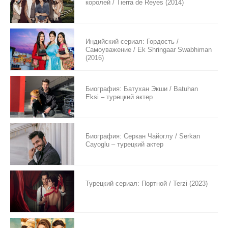
королей / Tierra de Reyes (2014)
Индийский сериал: Гордость /
Самоуважение / Ek Shringaar Swabhiman
(2016)
Биография: Батухан Экши / Batuhan
Eksi – турецкий актер
Биография: Серкан Чайоглу / Serkan
Cayoglu – турецкий актер
Турецкий сериал: Портной / Terzi (2023)