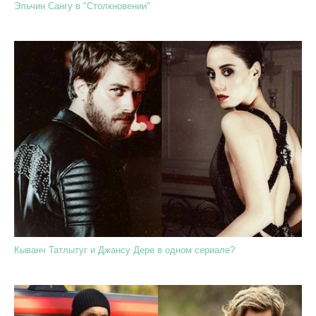
Эльчин Сангу в "Столкновении"
Кыванч Татлытуг и Джансу Дере в одном сериале?