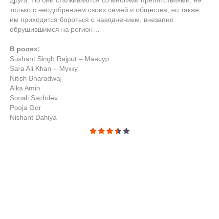
друга. Но они сталкиваются со многими препятствиями, не
только с неодобрением своих семей и общества, но также
им приходится бороться с наводнением, внезапно
обрушившимся на регион…
В ролях:
Sushant Singh Rajput – Мансур
Sara Ali Khan – Мукку
Nitish Bharadwaj
Alka Amin
Sonali Sachdev
Pooja Gor
Nishant Dahiya