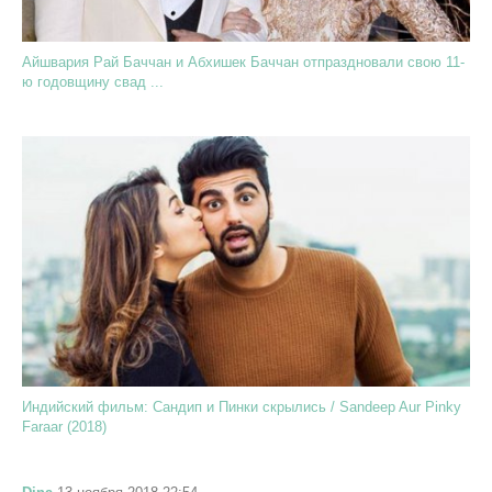
Айшвария Рай Баччан и Абхишек Баччан отпраздновали свою 11-
ю годовщину свад ...
Индийский фильм: Сандип и Пинки скрылись / Sandeep Aur Pinky
Faraar (2018)