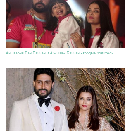
Айшвария Рай Баччан и Абхишек Баччан - гордые родители