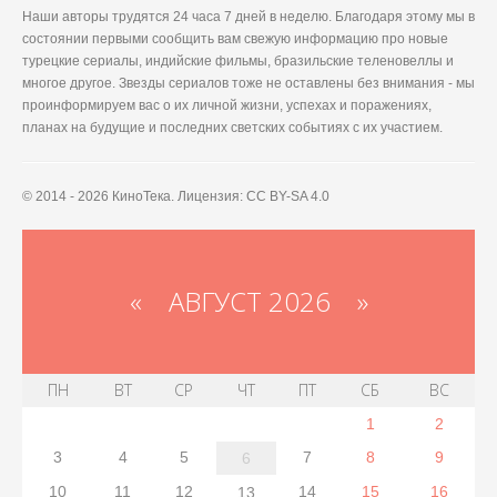
Наши авторы трудятся 24 часа 7 дней в неделю. Благодаря этому мы в
состоянии первыми сообщить вам свежую информацию про новые
турецкие сериалы, индийские фильмы, бразильские теленовеллы и
многое другое. Звезды сериалов тоже не оставлены без внимания - мы
проинформируем вас о их личной жизни, успехах и поражениях,
планах на будущие и последних светских событиях с их участием.
© 2014 - 2026 КиноТека. Лицензия: CC BY-SA 4.0
«
АВГУСТ 2026 »
ПН
ВТ
СР
ЧТ
ПТ
СБ
ВС
1
2
3
4
5
7
8
9
6
10
11
12
14
15
16
13