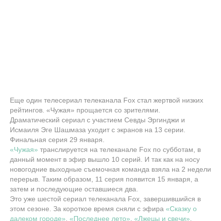
Еще один телесериал телеканала Fox стал жертвой низких
рейтингов. «Чужая» прощается со зрителями.
Драматический сериал с участием Севды Эргинджи и
Исмаиля Эге Шашмаза уходит с экранов на 13 серии.
Финальная серия 29 января.
«Чужая»
транслируется на телеканале Fox по субботам, в
данный момент в эфир вышло 10 серий. И так как на носу
новогодние выходные съемочная команда взяла на 2 недели
перерыв. Таким образом, 11 серия появится 15 января, а
затем и последующие оставшиеся два.
Это уже шестой сериал телеканала Fox, завершившийся в
этом сезоне. За короткое время сняли с эфира
«Сказку о
далеком городе»
,
«Последнее лето»
,
«Лжецы и свечи»
,