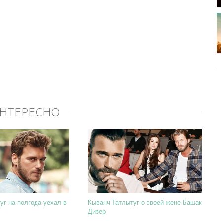
ИНТЕРЕСНО
уг на полгода уехал в
Кыванч Татлытуг о своей жене Башак
Дизер