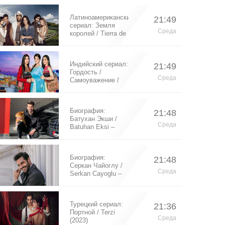
Латиноамериканский
21:49
сериал: Земля
Среда
королей / Tierra de
Reyes (2014)
Индийский сериал:
21:49
Гордость /
Среда
Самоуважение /
Ek Shringaar
Swabhiman (2016)
Биография:
21:48
Батухан Экши /
Среда
Batuhan Eksi –
турецкий актер
Биография:
21:48
Серкан Чайоглу /
Среда
Serkan Cayoglu –
турецкий актер
Турецкий сериал:
21:36
Портной / Terzi
Среда
(2023)