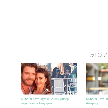
ЭТО 
Кыванч Татлытуг и Башак Дизер
Кыванч Татлыт
отдыхают в Бодруме
Америку