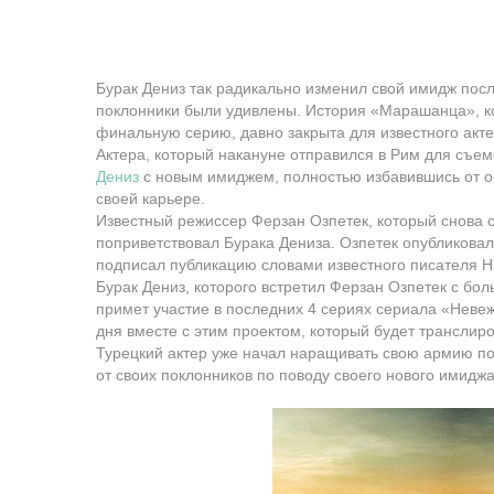
Бурак Дениз так радикально изменил свой имидж пос
поклонники были удивлены. История «Марашанца», ко
финальную серию, давно закрыта для известного акте
Актера, который накануне отправился в Рим для съе
Дениз
с новым имиджем, полностью избавившись от о
своей карьере.
Известный режиссер Ферзан Озпетек, который снова 
поприветствовал Бурака Дениза. Озпетек опубликовал
подписал публикацию словами известного писателя Н
Бурак Дениз, которого встретил Ферзан Озпетек с бо
примет участие в последних 4 сериях сериала «Неве
дня вместе с этим проектом, который будет транслиро
Турецкий актер уже начал наращивать свою армию по
от своих поклонников по поводу своего нового имиджа