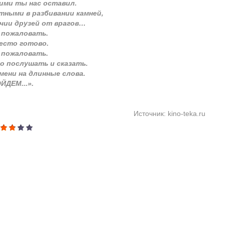
ими ты нас оставил.
ными в разбивании камней,
ичии друзей от врагов…
 пожаловать.
есто готово.
 пожаловать.
но послушать и сказать.
емени на длинные слова.
ЙДЕМ...».
Источник: kino-teka.ru