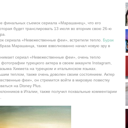
ле финальных съемок сериала «Марашанец», что его
торая будет транслировать 13 июля во вторник свою 26-ю
ра.
мок сериала «Невежественные феи», встретили тепло.
Бурак
браза Марашанца, также взволнованно начал новую эру в
снимает сериал «Невежественные феи», очень тепло
 фотографии турецкого актера в своем аккаунте Instagram,
азыма Хикмета на турецком и итальянском языках.
льшим теплом, также очень доволен своим состоянием. Актер
жественные феи», он стремится войти в мировую повестку
ваться на Disney Plus.
клонников в Италии, также получил похвальные комментарии
.