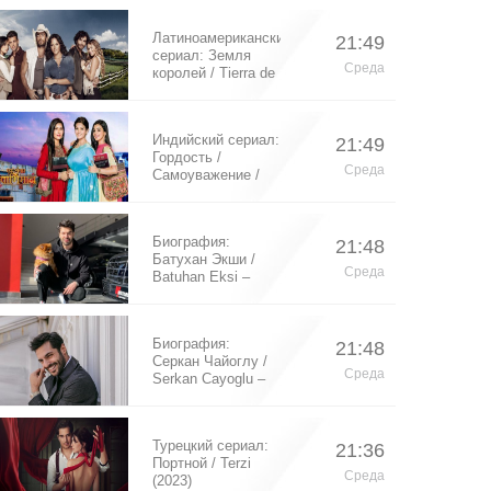
Латиноамериканский
21:49
сериал: Земля
Среда
королей / Tierra de
Reyes (2014)
Индийский сериал:
21:49
Гордость /
Среда
Самоуважение /
Ek Shringaar
Swabhiman (2016)
Биография:
21:48
Батухан Экши /
Среда
Batuhan Eksi –
турецкий актер
Биография:
21:48
Серкан Чайоглу /
Среда
Serkan Cayoglu –
турецкий актер
Турецкий сериал:
21:36
Портной / Terzi
Среда
(2023)