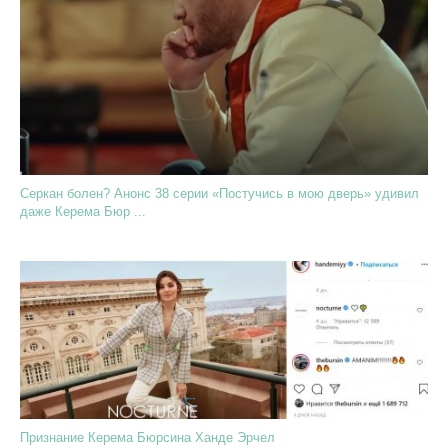
Серкан болен? Анонс 38 серии «Постучись в мою дверь» удивил
даже Керема Бюр ...
Признание Керема Бюрсина Ханде Эрчел