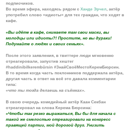
подписчиков.
Во время эфира, находясь рядом с
Ханде Эрчел
, актёр
употребил слово «идиоты» для тех граждан, что ходят в
кафе.
«Вы идёте в кафе, снимаете там свои маски, вы
молодцы или идиоты?! Простите, но вы дураки!
Подумайте о людях и своих семьях».
После этого заявления, в твиттере люди мгновенно
отреагировали, запустив хештег
#haddinibilkerembürsin #ЗнайСвоёМестоКеремБюрсин.
В то время когда часть поклонников поддержала актёра,
другая часть в ответ на всё это давала комментарии
типа:
«что ты тогда делаешь на съёмках».
В свою очередь комедийный актёр Каан Секбан
отреагировал на слова Керема Бюрсина:
«Чтобы так резко выражаться, Вы бы для начала с
такой же смелостью отреагировали на конгресс
правящей партии, мой дорогой друг. Унизить