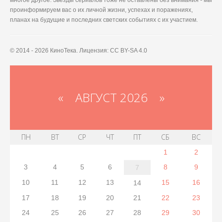
многое другое. Звезды сериалов тоже не оставлены без внимания - мы
проинформируем вас о их личной жизни, успехах и поражениях,
планах на будущие и последних светских событиях с их участием.
© 2014 - 2026 КиноТека. Лицензия: CC BY-SA 4.0
«
АВГУСТ 2026 »
ПН
ВТ
СР
ЧТ
ПТ
СБ
ВС
1
2
3
4
5
6
8
9
7
10
11
12
13
15
16
14
17
18
19
20
21
22
23
24
25
26
27
28
29
30