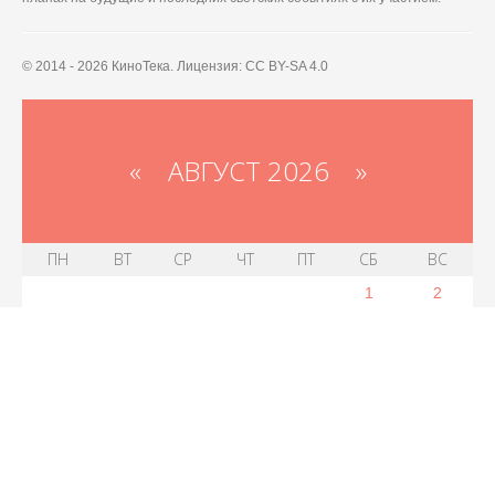
© 2014 - 2026 КиноТека. Лицензия: CC BY-SA 4.0
«
АВГУСТ 2026 »
ПН
ВТ
СР
ЧТ
ПТ
СБ
ВС
1
2
3
4
5
6
7
9
8
10
11
12
13
14
16
15
17
18
19
20
21
22
23
24
25
26
27
28
29
30
31