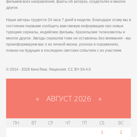
фильмов всех направлений, факты об актерах, создателях и многое
другое.
Наши авторы трудятся 24 часа 7 дней в неделю. Благодаря этому мы в
состоянии первыми сообщить вам свежую информацию про новые
турецкие сериалы, индийские фильмы, бразильские теленовеллы и
многое другое. Звезды сериалов тоже не оставлены без внимания - мы
проинформируем вас о их личной жизни, успехах и поражениях,
планах на будущие и последних светских событиях с их участием.
© 2014 - 2026 КиноТека. Лицензия: CC BY-SA 4.0
«
АВГУСТ 2026 »
ПН
ВТ
СР
ЧТ
ПТ
СБ
ВС
1
2