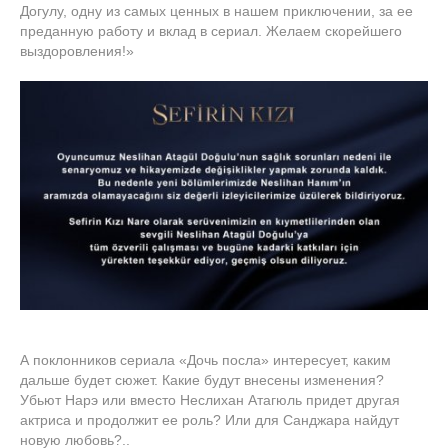
Догулу, одну из самых ценных в нашем приключении, за ее
преданную работу и вклад в сериал. Желаем скорейшего
выздоровления!»
А поклонников сериала «Дочь посла» интересует, каким
дальше будет сюжет. Какие будут внесены изменения?
Убьют Нарэ или вместо Неслихан Атагюль придет другая
актриса и продолжит ее роль? Или для Санджара найдут
новую любовь?..