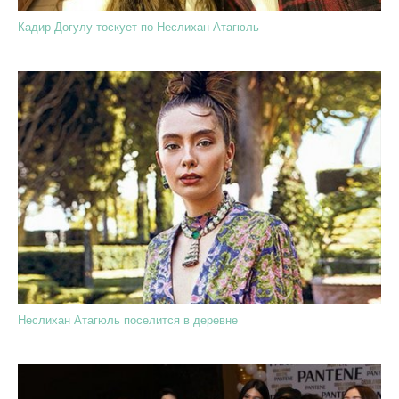
Кадир Догулу тоскует по Неслихан Атагюль
Неслихан Атагюль поселится в деревне