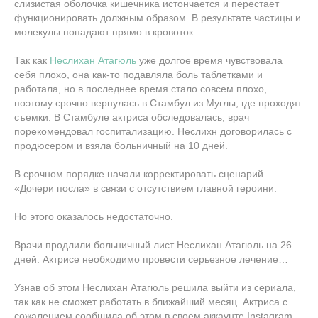
слизистая оболочка кишечника истончается и перестает
функционировать должным образом. В результате частицы и
молекулы попадают прямо в кровоток.
Так как
Неслихан Атагюль
уже долгое время чувствовала
себя плохо, она как-то подавляла боль таблетками и
работала, но в последнее время стало совсем плохо,
поэтому срочно вернулась в Стамбул из Муглы, где проходят
съемки. В Стамбуле актриса обследовалась, врач
порекомендовал госпитализацию. Неслихн договорилась с
продюсером и взяла больничный на 10 дней.
В срочном порядке начали корректировать сценарий
«Дочери посла» в связи с отсутствием главной героини.
Но этого оказалось недостаточно.
Врачи продлили больничный лист Неслихан Атагюль на 26
дней. Актрисе необходимо провести серьезное лечение…
Узнав об этом Неслихан Атагюль решила выйти из сериала,
так как не сможет работать в ближайший месяц. Актриса с
сожалением сообщила об этом в своем аккаунте Instagram.