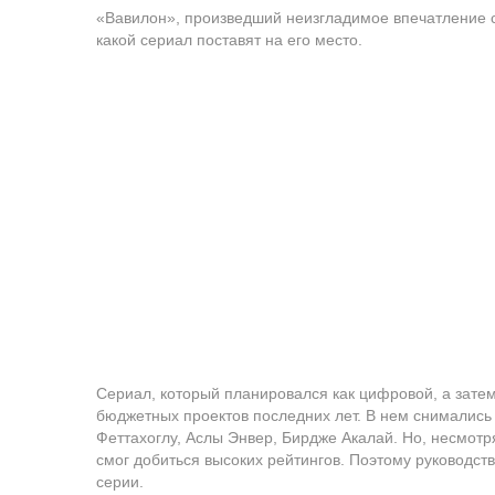
«Вавилон», произведший неизгладимое впечатление с
какой сериал поставят на его место.
Сериал, который планировался как цифровой, а зате
бюджетных проектов последних лет. В нем снимались 
Феттахоглу, Аслы Энвер, Бирдже Акалай. Но, несмотря
смог добиться высоких рейтингов. Поэтому руководст
серии.