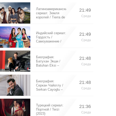
Латиноамериканский
21:49
сериал: Земля
Среда
королей / Tierra de
Reyes (2014)
Индийский сериал:
21:49
Гордость /
Среда
Самоуважение /
Ek Shringaar
Swabhiman (2016)
Биография:
21:48
Батухан Экши /
Среда
Batuhan Eksi –
турецкий актер
Биография:
21:48
Серкан Чайоглу /
Среда
Serkan Cayoglu –
турецкий актер
Турецкий сериал:
21:36
Портной / Terzi
Среда
(2023)