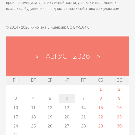
проинформируем вас о их личной жизни, успехах и поражениях,
планах на будущие и последних светских событиях с их участием.
© 2014 - 2026 КиноТека. Лицензия: CC BY-SA 4.0
«
АВГУСТ 2026 »
ПН
ВТ
СР
ЧТ
ПТ
СБ
ВС
1
2
3
4
5
7
8
9
6
10
11
12
14
15
16
13
17
18
19
20
21
22
23
24
25
26
27
28
29
30