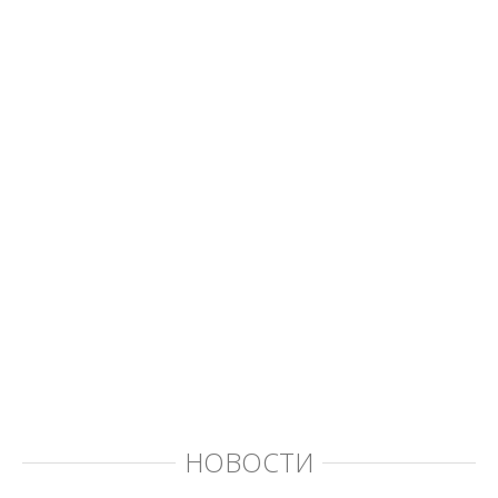
НОВОСТИ