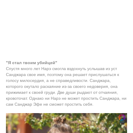
"Я стал твоим убийцей"
Спустя много лет Нарэ смогла вздохнуть услышав из уст
Санджара свое имя, поэтому она решает прислушаться к
голосу милосердия, а не справедливости. Санджара,
которого окутало раскаяние из-за своего недоверия, она
прижимает к своей груди. Две души рыдают от отчаяния,
кровоточат. Однако ни Нарэ не может простить Санджара, ни
сам Санджар Эфе не сможет простить себя.