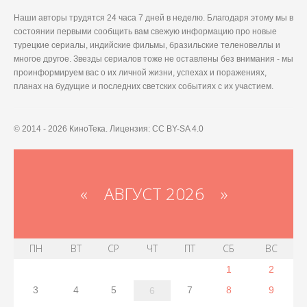
Наши авторы трудятся 24 часа 7 дней в неделю. Благодаря этому мы в
состоянии первыми сообщить вам свежую информацию про новые
турецкие сериалы, индийские фильмы, бразильские теленовеллы и
многое другое. Звезды сериалов тоже не оставлены без внимания - мы
проинформируем вас о их личной жизни, успехах и поражениях,
планах на будущие и последних светских событиях с их участием.
© 2014 - 2026 КиноТека. Лицензия: CC BY-SA 4.0
«
АВГУСТ 2026 »
ПН
ВТ
СР
ЧТ
ПТ
СБ
ВС
1
2
3
4
5
7
8
9
6