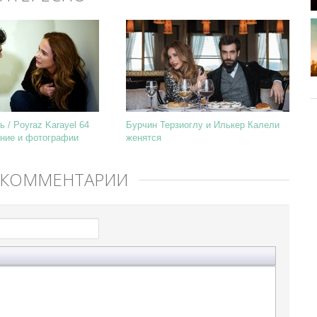
 / Poyraz Karayel 64
Бурчин Терзиоглу и Илькер Калели
ние и фотографии
женятся
 КОММЕНТАРИЙ