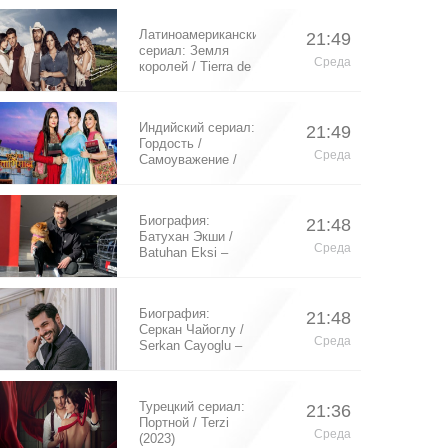
Латиноамериканский
21:49
сериал: Земля
Среда
королей / Tierra de
Reyes (2014)
Индийский сериал:
21:49
Гордость /
Среда
Самоуважение /
Ek Shringaar
Swabhiman (2016)
Биография:
21:48
Батухан Экши /
Среда
Batuhan Eksi –
турецкий актер
Биография:
21:48
Серкан Чайоглу /
Среда
Serkan Cayoglu –
турецкий актер
Турецкий сериал:
21:36
Портной / Terzi
Среда
(2023)