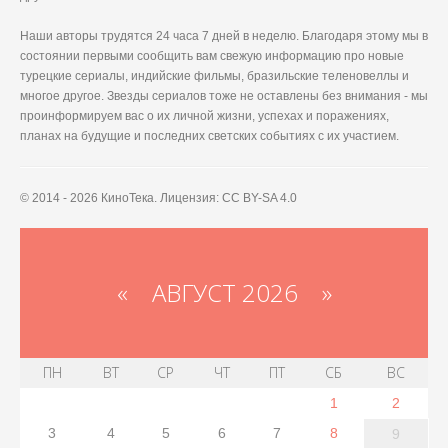
Наши авторы трудятся 24 часа 7 дней в неделю. Благодаря этому мы в
состоянии первыми сообщить вам свежую информацию про новые
турецкие сериалы, индийские фильмы, бразильские теленовеллы и
многое другое. Звезды сериалов тоже не оставлены без внимания - мы
проинформируем вас о их личной жизни, успехах и поражениях,
планах на будущие и последних светских событиях с их участием.
© 2014 - 2026 КиноТека. Лицензия: CC BY-SA 4.0
«
АВГУСТ 2026 »
ПН
ВТ
СР
ЧТ
ПТ
СБ
ВС
1
2
3
4
5
6
7
8
9