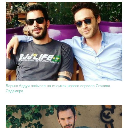
Барыш Ардуч побывал на съемках нового сериала Сечкина
Оздемира