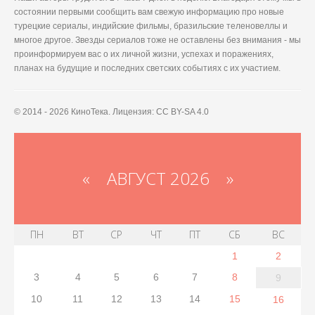
состоянии первыми сообщить вам свежую информацию про новые
турецкие сериалы, индийские фильмы, бразильские теленовеллы и
многое другое. Звезды сериалов тоже не оставлены без внимания - мы
проинформируем вас о их личной жизни, успехах и поражениях,
планах на будущие и последних светских событиях с их участием.
© 2014 - 2026 КиноТека. Лицензия: CC BY-SA 4.0
«
АВГУСТ 2026 »
ПН
ВТ
СР
ЧТ
ПТ
СБ
ВС
1
2
3
4
5
6
7
8
9
10
11
12
13
14
15
16