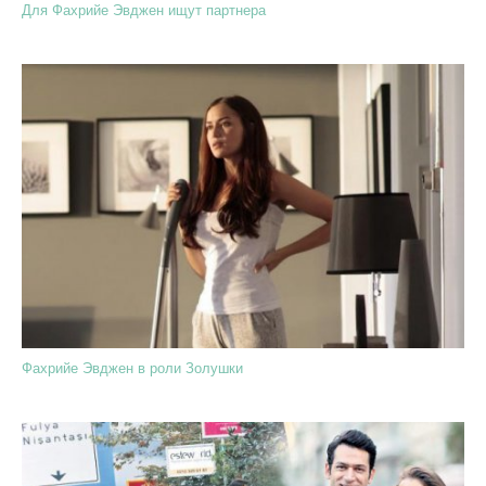
Для Фахрийе Эвджен ищут партнера
Фахрийе Эвджен в роли Золушки