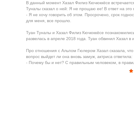
В данный момент Хазал Филиз Кючюккёсе встречаетс
Туналы сказал о ней: Я не прощаю ее! В ответ на эт
- Я не хочу говорить об этом. Просрочено, срок годн
для меня, все прошло.
Туан Туналы и Хазал Филиз Кючюккёсе познакомились
развелась в апреле 2018 года. Туан обвинил Хазал в 
Про отношения с Альпом Гюлером Хазал сказала, что о
вопрос выйдет ли она вновь замуж, актриса ответила:
- Почему бы и нет? С правильным человеком, в прави