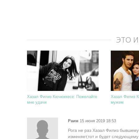
ЭТО 
Хазал Филиз Кючюккесе: Пожелайте
Хазал Филиз К
мне удачи
мужем
Раим
15 июня 2019 18:53
Рога не раз Хазал Филиз бывшему 
изменяет,тот и будет следующему