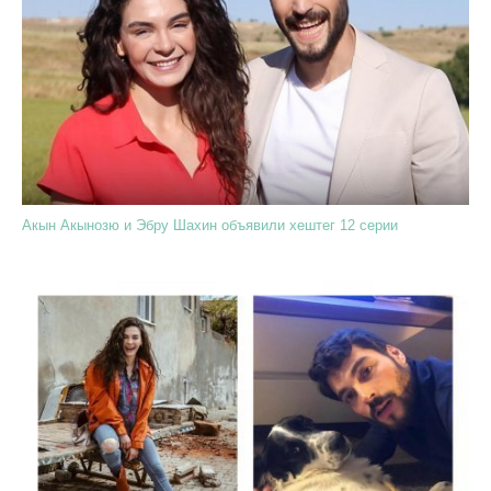
Акын Акынозю и Эбру Шахин объявили хештег 12 серии