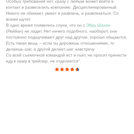
Особых требований нет, сразу с любым может войти в
контакт и развеселить компанию. Дисциплинированный.
Никого не обижает, умеет и развлечь, и развлекаться. Со
всеми шутит.
В одно время появились слухи, что он с
Эбру Шахин
(Реййан) не ладит. Нет ничего подобного, наоборот, они
постоянно подшучивают друг над другом, хорошо общаются.
Есть такая вещь – если ты дорожишь отношениями, то
делаешь шаг, а другой делает шаг навстречу.
Со всей съемочной командой ест и пьет, не просит принести
еду к нему в трейлер, не отделяется".