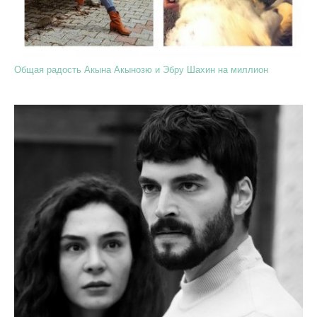
Общая радость Акына Акынозю и Эбру Шахин на миллион