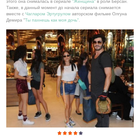
этого она снималась в сериале
"Женщина"
в роли Берсан.
Также, в данный момент до начала сериала снимается
вместе с
Чагларом Эртугрулом
авторском фильме Олгуна
Демира "
Ты пахнешь как моя дочь"
.