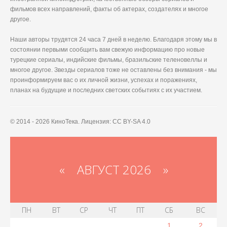
фильмов всех направлений, факты об актерах, создателях и многое
другое.
Наши авторы трудятся 24 часа 7 дней в неделю. Благодаря этому мы в
состоянии первыми сообщить вам свежую информацию про новые
турецкие сериалы, индийские фильмы, бразильские теленовеллы и
многое другое. Звезды сериалов тоже не оставлены без внимания - мы
проинформируем вас о их личной жизни, успехах и поражениях,
планах на будущие и последних светских событиях с их участием.
© 2014 - 2026 КиноТека. Лицензия: CC BY-SA 4.0
«
АВГУСТ 2026 »
ПН
ВТ
СР
ЧТ
ПТ
СБ
ВС
1
2