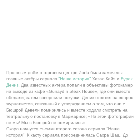
Прошлым днём в торговом центре Zorlu были замечены
главные актёры сериала
"Наша история"
Хазал Кайя и
Бурак
Дениз
. Два известных актёра попали в объективы фотокамер
на выходе из кафе «Günaydın Steak House», где они вместе
обедали, затем совершили покупки. Дениз ответил на вопрос
журналистов, связанный с утверждением о том, что они с
Бюшрой Девели помирились и вместе ходили смотреть на
театральную постановку в Мармарисе; «На этой фотографии
не мы! Мы с Бюшрой не помирились»
Скоро начнутся съемки второго сезона сериала "Наша
история". К касту сериала присоединилась Сахра Шаш. До