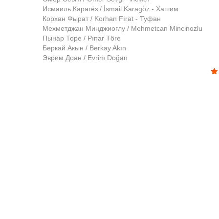
Исмаиль Карагёз / İsmail Karagöz - Хашим
Корхан Фырат / Korhan Fırat - Туфан
Мехметджан Минджиоглу / Mehmetcan Mincinozlu
Пынар Торе / Pınar Töre
Беркай Акын / Berkay Akın
Эврим Доан / Evrim Doğan