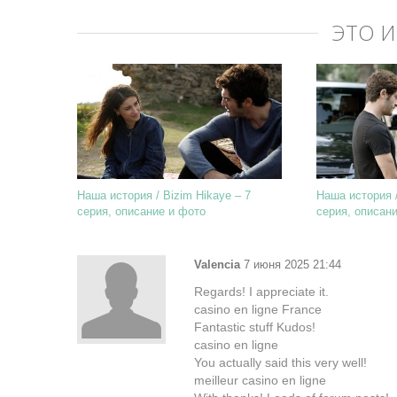
ЭТО 
Наша история / Bizim Hikaye – 7
Наша история /
серия, описание и фото
серия, описан
Valencia
7 июня 2025 21:44
Regards! I appreciate it.
casino en ligne France
Fantastic stuff Kudos!
casino en ligne
You actually said this very well!
meilleur casino en ligne