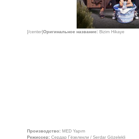
[/center]
Оригинальное название:
Bizim Hikaye
Производство:
MED Yapım
Режиссер:
Сердар Гёзелекли / Serdar Gözelekli