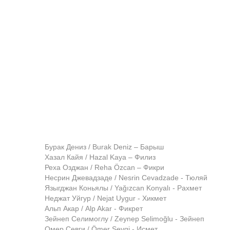
Бурак Дениз / Burak Deniz – Барыш
Хазал Кайя / Hazal Kaya – Филиз
Реха Озджан / Reha Özcan – Фикри
Несрин Джевадзаде / Nesrin Cevadzade - Тюляй
Языгджан Коньялы / Yağızcan Konyalı - Рахмет
Неджат Уйгур / Nejat Uygur - Хикмет
Альп Акар / Alp Akar - Фикрет
Зейнеп Селимоглу / Zeynep Selimoğlu - Зейнеп
Омер Севги / Ömer Sevgi - Исмет