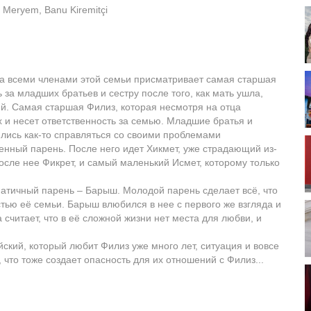
Meryem, Banu Kiremitçi
за всеми членами этой семьи присматривает самая старшая
ь за младших братьев и сестру после того, как мать ушла,
тей. Самая старшая Филиз, которая несмотря на отца
ах и несет ответственность за семью. Младшие братья и
ились как-то справляться со своими проблемами
енный парень. После него идет Хикмет, уже страдающий из-
осле нее Фикрет, и самый маленький Исмет, которому только
матичный парень – Барыш. Молодой парень сделает всё, что
астью её семьи. Барыш влюбился в нее с первого же взгляда и
 считает, что в её сложной жизни нет места для любви, и
йский, который любит Филиз уже много лет, ситуация и вовсе
что тоже создает опасность для их отношений с Филиз...