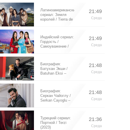
Латиноамериканский
21:49
сериал: Земля
Среда
королей / Tierra de
Reyes (2014)
Индийский сериал:
21:49
Гордость /
Среда
Самоуважение /
Ek Shringaar
Swabhiman (2016)
Биография:
21:48
Батухан Экши /
Среда
Batuhan Eksi –
турецкий актер
Биография:
21:48
Серкан Чайоглу /
Среда
Serkan Cayoglu –
турецкий актер
Турецкий сериал:
21:36
Портной / Terzi
Среда
(2023)