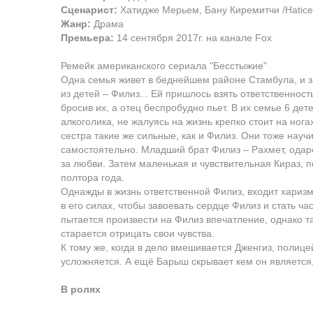
Сценарист:
Хатидже Мерьем, Бану Киремитчи /Hatice 
Жанр:
Драма
Премьера:
14 сентября 2017г. на канале Fox
Ремейк американского сериала "Бесстыжие"
Одна семья живет в беднейшем районе Стамбула, и 
из детей – Филиз... Ей пришлось взять ответственност
бросив их, а отец беспробудно пьет. В их семье 6 де
алкоголика, не жалуясь на жизнь крепко стоит на ног
сестра такие же сильные, как и Филиз. Они тоже науч
самостоятельно. Младший брат Филиз – Рахмет, одар
за любви. Затем маленькая и чувствительная Кираз, п
полтора года.
Однажды в жизнь ответственной Филиз, входит хариз
в его силах, чтобы завоевать сердце Филиз и стать ч
пытается произвести на Филиз впечатление, однако та
старается отрицать свои чувства.
К тому же, когда в дело вмешивается Дженгиз, полице
усложняется. А ещё Барыш скрывает кем он является, 
В ролях