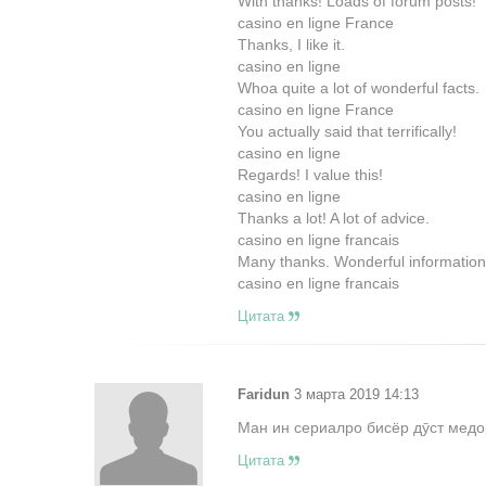
With thanks! Loads of forum posts!
casino en ligne France
Thanks, I like it.
casino en ligne
Whoa quite a lot of wonderful facts.
casino en ligne France
You actually said that terrifically!
casino en ligne
Regards! I value this!
casino en ligne
Thanks a lot! A lot of advice.
casino en ligne francais
Many thanks. Wonderful information
casino en ligne francais
Цитата
Faridun
3 марта 2019 14:13
Ман ин сериалро бисёр дӯст медо
Цитата