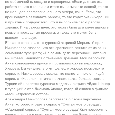
по съёмочной площадке и сценарием; «Если для вас эта
работа то, что в конечном итоге вы называете славой, то это
не цель для профессионального актёра, как я. Если, это
произойдёт в результате работы, то это будет очень хороший
и приятный подарок того, что я выполнила свою работу
хорошо. И на самом деле, это может быть для меня шагом в
новые и прекрасные проекты, а также это может быть
шансом на славу».
Её часто сравнивают с турецкой актрисой Мерьем Узерли,
Никифорова сказала, что эти сравнения возникают из-за их
ломанного турецкого; «На самом деле персонажи, которых
мы играем, меняются с течением времени. Мой персонаж
Анны совершенно другой и противоположный персонажу
Хюррем. Вы увидите, это лучше, если хорошо посмотрите
сериал». Никифорова сказала, что является поклонницей
сериала «Королек – птичка певчая», также больше всего в
Турции ей нравится турецкая модель и актриса Айдан Шенер
и турецкий актёр Джемаль Хюнал, который снялся в фильме
«Мой нетронутый остров».
Александра Никифорова рассказала о своём персонаже
Анне, которого играет в сериале "Султан моего сердца";
«Сценарий сериала "Султан моего сердца" был невероятно
впечатляющим и привлекательным, он как будто втянул