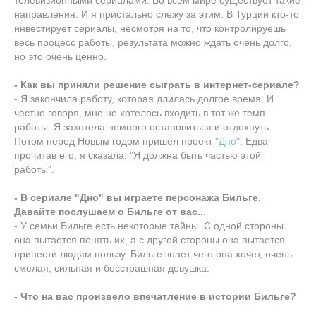
телевизионными сериалами. Во всем мире существует такие
направления. И я пристально слежу за этим. В Турции кто-то
инвестирует сериалы, несмотря на то, что контролируешь
весь процесс работы, результата можно ждать очень долго,
но это очень ценно.
- Как вы приняли решение сыграть в интернет-сериале?
- Я закончила работу, которая длилась долгое время. И
честно говоря, мне не хотелось входить в тот же темп
работы. Я захотела немного остановиться и отдохнуть.
Потом перед Новым годом пришёл проект
"Дно"
. Едва
прочитав его, я сказала: "Я должна быть частью этой
работы".
- В сериале "Дно" вы играете персонажа Бильге.
Давайте послушаем о Бильге от вас..
.
- У семьи Бильге есть некоторые тайны. С одной стороны
она пытается понять их, а с другой стороны она пытается
принести людям пользу. Бильге знает чего она хочет, очень
смелая, сильная и бесстрашная девушка.
- Что на вас произвело впечатление в истории Бильге?