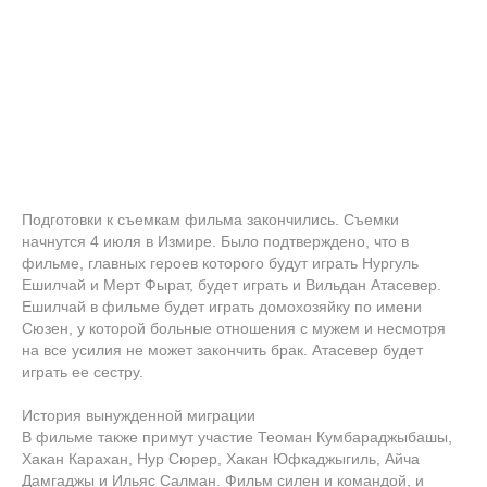
Подготовки к съемкам фильма закончились. Съемки
начнутся 4 июля в Измире. Было подтверждено, что в
фильме, главных героев которого будут играть Нургуль
Ешилчай и Мерт Фырат, будет играть и Вильдан Атасевер.
Ешилчай в фильме будет играть домохозяйку по имени
Сюзен, у которой больные отношения с мужем и несмотря
на все усилия не может закончить брак. Атасевер будет
играть ее сестру.
История вынужденной миграции
В фильме также примут участие Теоман Кумбараджыбашы,
Хакан Карахан, Нур Сюрер, Хакан Юфкаджыгиль, Айча
Дамгаджы и Ильяс Салман. Фильм силен и командой, и