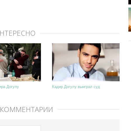
ИНТЕРЕСНО
ира Догулу
Кадир Догулу выиграл суд
 КОММЕНТАРИЙ