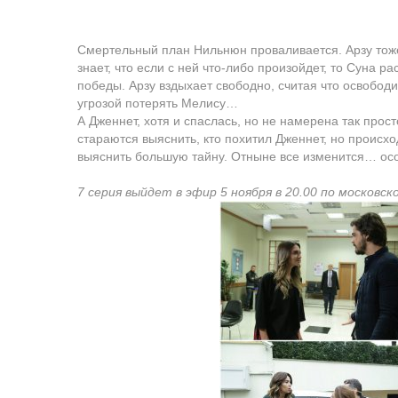
Смертельный план Нильнюн проваливается. Арзу тоже д
знает, что если с ней что-либо произойдет, то Суна р
победы. Арзу вздыхает свободно, считая что освободи
угрозой потерять Мелису…
А Дженнет, хотя и спаслась, но не намерена так про
стараются выяснить, кто похитил Дженнет, но происхо
выяснить большую тайну. Отныне все изменится… о
7 серия выйдет в эфир 5 ноября в 20.00 по московск