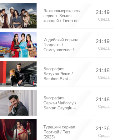
Латиноамериканский
21:49
сериал: Земля
Среда
королей / Tierra de
Reyes (2014)
Индийский сериал:
21:49
Гордость /
Среда
Самоуважение /
Ek Shringaar
Swabhiman (2016)
Биография:
21:48
Батухан Экши /
Среда
Batuhan Eksi –
турецкий актер
Биография:
21:48
Серкан Чайоглу /
Среда
Serkan Cayoglu –
турецкий актер
Турецкий сериал:
21:36
Портной / Terzi
Среда
(2023)