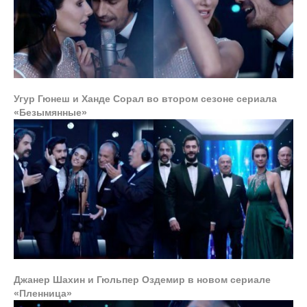
Угур Гюнеш и Ханде Сорал во втором сезоне сериала
«Безымянные»
Джанер Шахин и Гюльпер Оздемир в новом сериале
«Пленница»