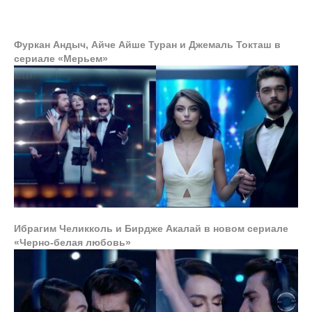
Фуркан Андыч, Айче Айше Туран и Джемаль Токташ в
сериале «Мерьем»
Ибрагим Челикколь и Бирдже Акалай в новом сериале
«Черно-белая любовь»