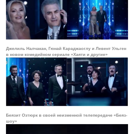
Джелиль Налчакан, Гюнай Караджаоглу и Левент Ульген
в новом комедийном сериале «Хаяти и другие»
Беязит Озтюрк в своей неизменной телепередаче «Беяз-
шоу»