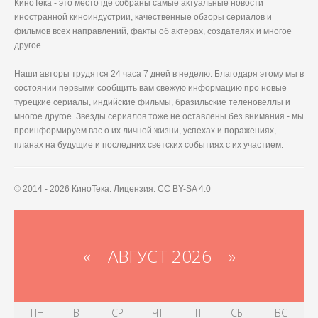
КиноТека - это место где собраны самые актуальные новости
иностранной киноиндустрии, качественные обзоры сериалов и
фильмов всех направлений, факты об актерах, создателях и многое
другое.
Наши авторы трудятся 24 часа 7 дней в неделю. Благодаря этому мы в
состоянии первыми сообщить вам свежую информацию про новые
турецкие сериалы, индийские фильмы, бразильские теленовеллы и
многое другое. Звезды сериалов тоже не оставлены без внимания - мы
проинформируем вас о их личной жизни, успехах и поражениях,
планах на будущие и последних светских событиях с их участием.
© 2014 - 2026 КиноТека. Лицензия: CC BY-SA 4.0
«
АВГУСТ 2026 »
ПН
ВТ
СР
ЧТ
ПТ
СБ
ВС