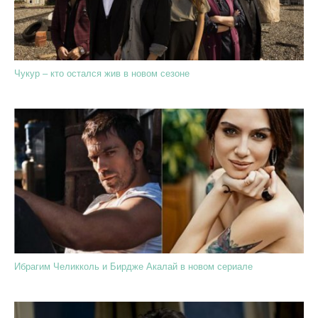
Чукур – кто остался жив в новом сезоне
Ибрагим Челикколь и Бирдже Акалай в новом сериале